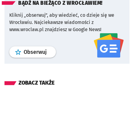
BĄDŹ NA BIEŻĄCO Z WROCŁAWIEM!
Kliknij „obserwuj”, aby wiedzieć, co dzieje się we
Wrocławiu.
Najciekawsze wiadomości z
www.wroclaw.pl znajdziesz w Google News!
profil
google news
serwisu wroclaw
Obserwuj
ZOBACZ TAKŻE