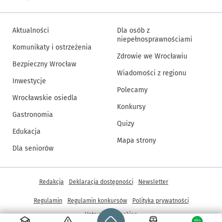
Aktualności
Dla osób z
niepełnosprawnościami
Komunikaty i ostrzeżenia
Zdrowie we Wrocławiu
Bezpieczny Wrocław
Wiadomości z regionu
Inwestycje
Polecamy
Wrocławskie osiedla
Konkursy
Gastronomia
Quizy
Edukacja
Mapa strony
Dla seniorów
Inne informacje
Redakcja
Deklaracja dostępności
Newsletter
Regulamin
Regulamin konkursów
Polityka prywatności
Strona główna - wroclaw.pl
Ustawienia cookies