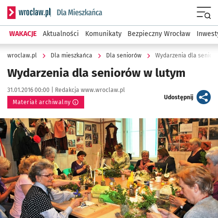
Serwis informacyjny wroclaw.pl podserwis: Dla mieszkańca
Menu
WAKACJE
Aktualności
Komunikaty
Bezpieczny Wrocław
Inwest
wroclaw.pl
Dla mieszkańca
Dla seniorów
Wydarzenia dla senior
Wydarzenia dla seniorów w lutym
Data publikacji:
Autor:
31.01.2016 00:00 |
Redakcja www.wroclaw.pl
artykuł
Udostępnij
Materiał archiwalny
Kliknij, aby powiększyć