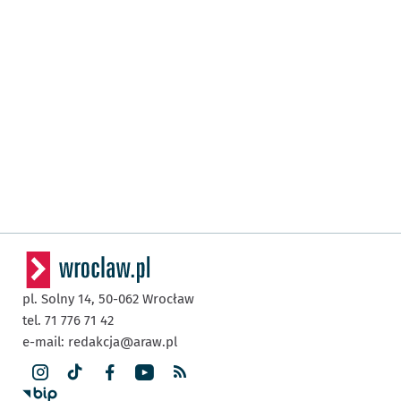
pl. Solny 14,
50-062
Wrocław
tel. 71 776 71 42
e-mail:
redakcja@araw.pl