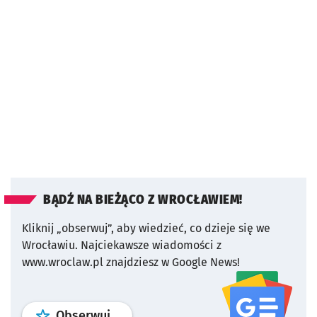
BĄDŹ NA BIEŻĄCO Z WROCŁAWIEM!
Kliknij „obserwuj”, aby wiedzieć, co dzieje się we
Wrocławiu.
Najciekawsze wiadomości z
www.wroclaw.pl znajdziesz w Google News!
profil
google news
serwisu wroclaw
Obserwuj