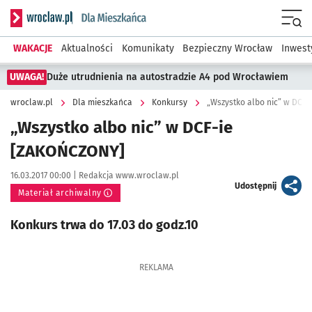
Serwis informacyjny wroclaw.pl podserwis: Dla mieszkańca
Menu
WAKACJE
Aktualności
Komunikaty
Bezpieczny Wrocław
Inwest
UWAGA!
Duże utrudnienia na autostradzie A4 pod Wrocławiem
wroclaw.pl
Dla mieszkańca
Konkursy
„Wszystko albo nic” w DCF
„Wszystko albo nic” w DCF-ie
[ZAKOŃCZONY]
Data publikacji:
Autor:
16.03.2017 00:00 |
Redakcja www.wroclaw.pl
artykuł
Udostępnij
Materiał archiwalny
Konkurs trwa do 17.03 do godz.10
REKLAMA