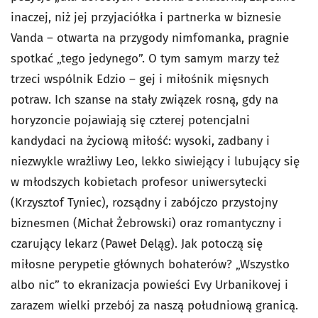
inaczej, niż jej przyjaciółka i partnerka w biznesie
Vanda – otwarta na przygody nimfomanka, pragnie
spotkać „tego jedynego”. O tym samym marzy też
trzeci wspólnik Edzio – gej i miłośnik mięsnych
potraw. Ich szanse na stały związek rosną, gdy na
horyzoncie pojawiają się czterej potencjalni
kandydaci na życiową miłość: wysoki, zadbany i
niezwykle wrażliwy Leo, lekko siwiejący i lubujący się
w młodszych kobietach profesor uniwersytecki
(Krzysztof Tyniec), rozsądny i zabójczo przystojny
biznesmen (Michał Żebrowski) oraz romantyczny i
czarujący lekarz (Paweł Deląg). Jak potoczą się
miłosne perypetie głównych bohaterów? „Wszystko
albo nic” to ekranizacja powieści Evy Urbanikovej i
zarazem wielki przebój za naszą południową granicą.