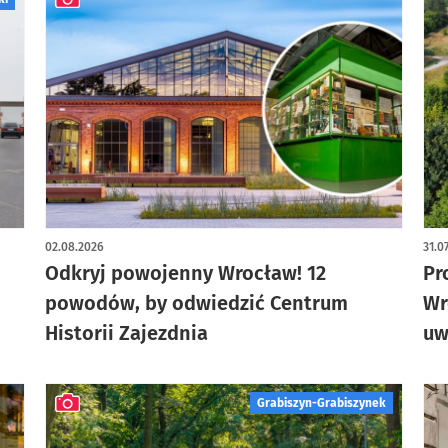
artykuł z galerią zdjęć
02.08.2026
31.0
Odkryj powojenny Wrocław! 12
Pr
powodów, by odwiedzić Centrum
Wr
Historii Zajezdnia
uw
Grabiszyn-Grabiszynek