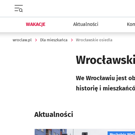
Menu główne portalu wroclaw.pl
WAKACJE
Aktualności
Kom
wroclaw.pl
Dla mieszkańca
Wrocławskie osiedla
Wrocławski
We Wrocławiu jest ob
historię i mieszkańc
Aktualności
Muchobór Wiel