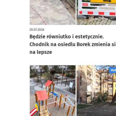
artykuł z galerią zdjęć
29.07.2026
Będzie równiutko i estetycznie.
Chodnik na osiedlu Borek zmienia s
na lepsze
Hu