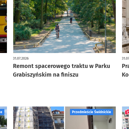
artykuł z galerią zdjęć
31.07.2026
31.0
Remont spacerowego traktu w Parku
Pr
Grabiszyńskim na finiszu
Ko
ce
Przedmieście Świdnickie