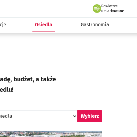
Powietrze
we Wrocławiu
 mieszkańca
umiarkowane
cje
Osiedla
Gastronomia
adę, budżet, a także
edlu!
Wybierz osiedle
Wybierz