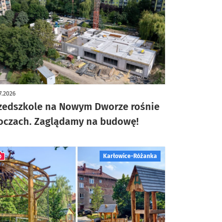
ykuł z galerią zdjęć
7.2026
zedszkole na Nowym Dworze rośnie
oczach. Zaglądamy na budowę!
Karłowice-Różanka