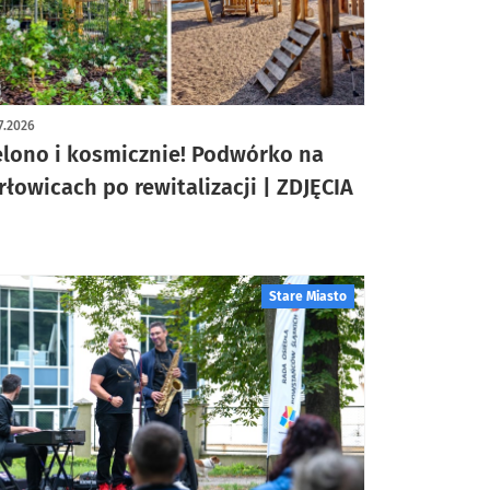
ykuł z galerią zdjęć
7.2026
elono i kosmicznie! Podwórko na
rłowicach po rewitalizacji | ZDJĘCIA
Stare Miasto