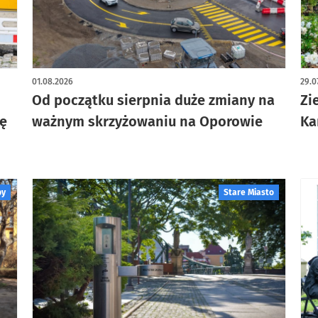
artykuł z galerią zdjęć
art
01.08.2026
29.0
Od początku sierpnia duże zmiany na
Zi
ię
ważnym skrzyżowaniu na Oporowie
Ka
by
Stare Miasto