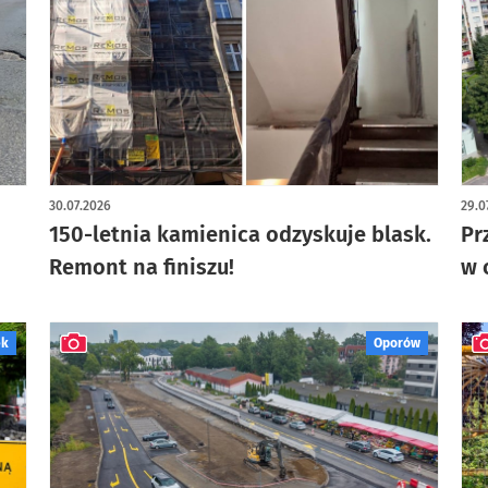
art
30.07.2026
29.0
150-letnia kamienica odzyskuje blask.
Pr
Remont na finiszu!
w 
ek
Oporów