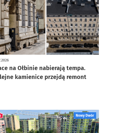
7.2026
ace na Ołbinie nabierają tempa.
lejne kamienice przejdą remont
Nowy Dwór