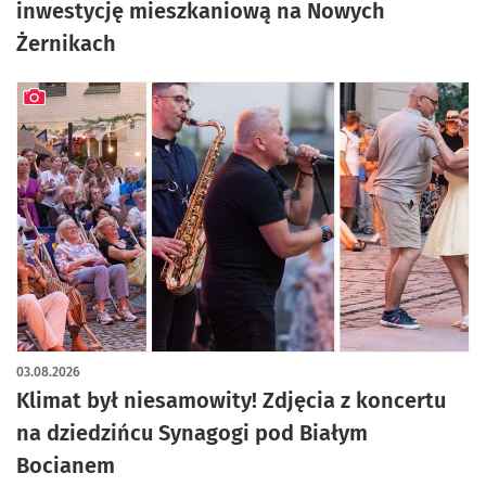
inwestycję mieszkaniową na Nowych
Żernikach
artykuł z galerią zdjęć
03.08.2026
Klimat był niesamowity! Zdjęcia z koncertu
na dziedzińcu Synagogi pod Białym
Bocianem