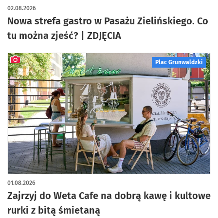
artykuł z galerią zdjęć
02.08.2026
Nowa strefa gastro w Pasażu Zielińskiego. Co
tu można zjeść? | ZDJĘCIA
Plac Grunwaldzki
artykuł z galerią zdjęć
01.08.2026
Zajrzyj do Weta Cafe na dobrą kawę i kultowe
rurki z bitą śmietaną