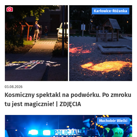
Karłowice-Różanka
artykuł z galerią zdjęć
03.08.2026
Kosmiczny spektakl na podwórku. Po zmroku
tu jest magicznie! | ZDJĘCIA
Muchobór Wielki