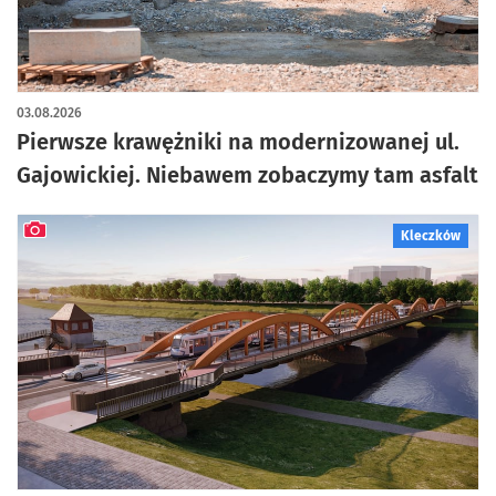
artykuł z galerią zdjęć
03.08.2026
Pierwsze krawężniki na modernizowanej ul.
Gajowickiej. Niebawem zobaczymy tam asfalt
Kleczków