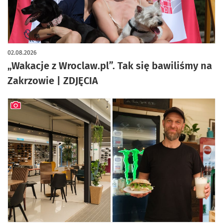
artykuł z galerią zdjęć
02.08.2026
„Wakacje z Wroclaw.pl”. Tak się bawiliśmy na
Zakrzowie | ZDJĘCIA