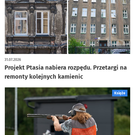
artykuł z galerią zdjęć
31.07.2026
Projekt Ptasia nabiera rozpędu. Przetargi na
remonty kolejnych kamienic
Księże