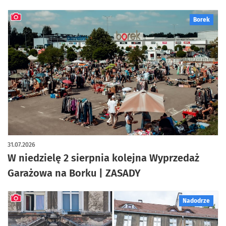
Borek
artykuł z galerią zdjęć
31.07.2026
W niedzielę 2 sierpnia kolejna Wyprzedaż
Garażowa na Borku | ZASADY
Nadodrze