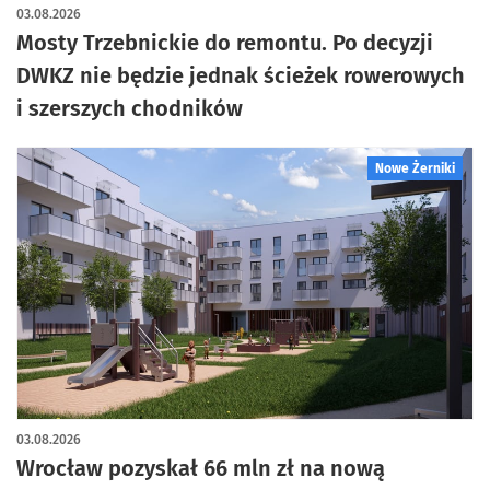
artykuł z galerią zdjęć
03.08.2026
Mosty Trzebnickie do remontu. Po decyzji
DWKZ nie będzie jednak ścieżek rowerowych
i szerszych chodników
Nowe Żerniki
03.08.2026
Wrocław pozyskał 66 mln zł na nową