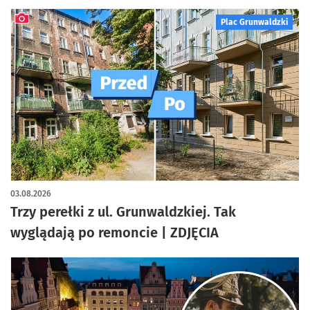
Plac Grunwaldzki
artykuł z galerią zdjęć
03.08.2026
Trzy perełki z ul. Grunwaldzkiej. Tak
wyglądają po remoncie | ZDJĘCIA