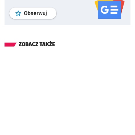
profil
google news
serwisu wroclaw
Obserwuj
ZOBACZ TAKŻE