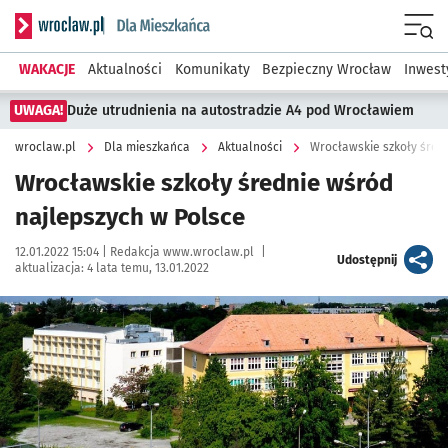
Serwis informacyjny wroclaw.pl podserwis: Dla mieszkańca
Menu
WAKACJE
Aktualności
Komunikaty
Bezpieczny Wrocław
Inwest
UWAGA!
Duże utrudnienia na autostradzie A4 pod Wrocławiem
wroclaw.pl
Dla mieszkańca
Aktualności
Wrocławskie szkoły śred
Wrocławskie szkoły średnie wśród
najlepszych w Polsce
Data publikacji:
Autor:
12.01.2022 15:04 |
Redakcja www.wroclaw.pl
|
artykuł
Udostępnij
aktualizacja:
4 lata temu, 13.01.2022
Kliknij, aby powiększyć