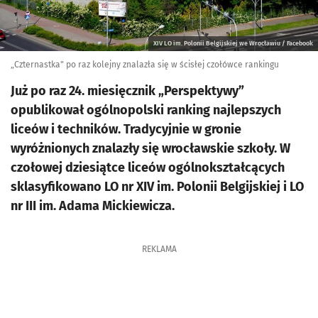
XIV LO im. Polonii Belgijskiej we Wrocławiu / Facebook
„Czternastka" po raz kolejny znalazła się w ścisłej czołówce rankingu
Już po raz 24. miesięcznik „Perspektywy”
opublikował ogólnopolski ranking najlepszych
liceów i techników. Tradycyjnie w gronie
wyróżnionych znalazły się wrocławskie szkoły. W
czołowej dziesiątce liceów ogólnokształcących
sklasyfikowano LO nr XIV im. Polonii Belgijskiej i LO
nr III im. Adama Mickiewicza.
REKLAMA