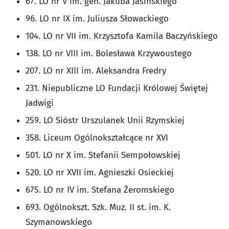
67. LO nr V im. gen. Jakuba Jasińskiego
96. LO nr IX im. Juliusza Słowackiego
104. LO nr VII im. Krzysztofa Kamila Baczyńskiego
138.
LO nr VIII im. Bolesława Krzywoustego
207.
LO nr XIII im. Aleksandra Fredry
231.
Niepubliczne LO Fundacji Królowej Świętej
Jadwigi
259.
LO Sióstr Urszulanek Unii Rzymskiej
358. Liceum Ogólnokształcące nr XVI
501.
LO nr X im. Stefanii Sempołowskiej
520.
LO nr XVII im. Agnieszki Osieckiej
675.
LO nr IV im. Stefana Żeromskiego
693.
Ogólnokszt. Szk. Muz. II st. im. K.
Szymanowskiego