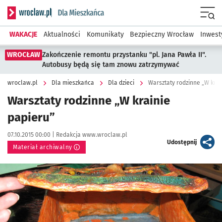
Serwis informacyjny wroclaw.pl podserwis: Dla mieszkańca
Menu
WAKACJE
Aktualności
Komunikaty
Bezpieczny Wrocław
Inwest
WROCŁAW
Zakończenie remontu przystanku "pl. Jana Pawła II".
Autobusy będą się tam znowu zatrzymywać
wroclaw.pl
Dla mieszkańca
Dla dzieci
Warsztaty rodzinne „W krai
Warsztaty rodzinne „W krainie
papieru”
Data publikacji:
Autor:
07.10.2015 00:00 |
Redakcja www.wroclaw.pl
artykuł
Udostępnij
Materiał archiwalny
Kliknij, aby powiększyć