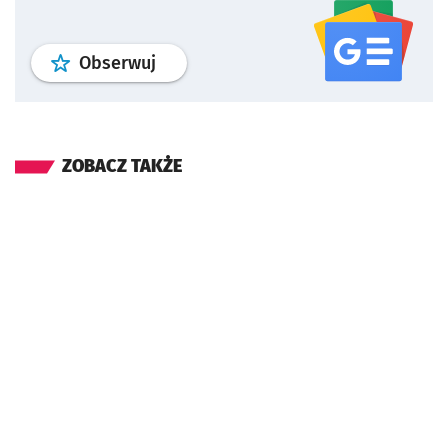
profil
google news
serwisu wroclaw
Obserwuj
ZOBACZ TAKŻE