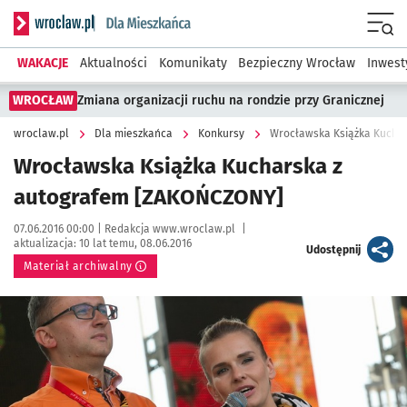
Serwis informacyjny wroclaw.pl podserwis: Dla mieszkańca
Menu
WAKACJE
Aktualności
Komunikaty
Bezpieczny Wrocław
Inwest
WROCŁAW
Zmiana organizacji ruchu na rondzie przy Granicznej
wroclaw.pl
Dla mieszkańca
Konkursy
Wrocławska Książka Kucha
Wrocławska Książka Kucharska z
autografem [ZAKOŃCZONY]
Data publikacji:
Autor:
07.06.2016 00:00 |
Redakcja www.wroclaw.pl
|
aktualizacja:
10 lat temu, 08.06.2016
artykuł
Udostępnij
Materiał archiwalny
Kliknij, aby powiększyć