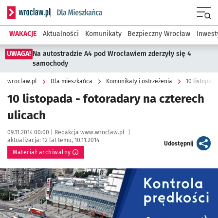
Serwis informacyjny wroclaw.pl podserwis: Dla mieszkańca
Menu
WAKACJE
Aktualności
Komunikaty
Bezpieczny Wrocław
Inwest
UWAGA!
Na autostradzie A4 pod Wrocławiem zderzyły się 4
samochody
wroclaw.pl
Dla mieszkańca
Komunikaty i ostrzeżenia
10 listopada
10 listopada - fotoradary na czterech
ulicach
Data publikacji:
Autor:
09.11.2014 00:00 |
Redakcja www.wroclaw.pl
|
aktualizacja:
12 lat temu, 10.11.2014
artykuł
Udostępnij
Materiał archiwalny
Kliknij, aby powiększyć