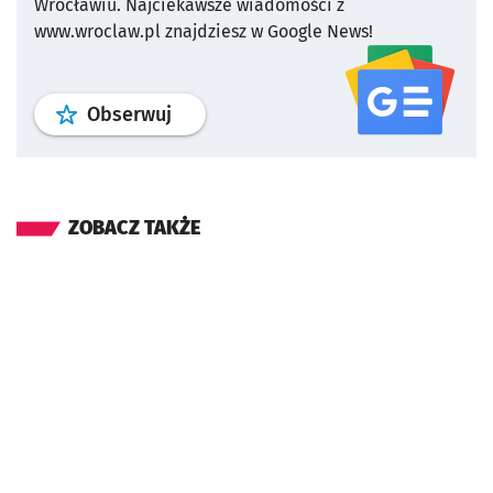
Wrocławiu.
Najciekawsze wiadomości z
www.wroclaw.pl znajdziesz w Google News!
profil
google news
serwisu wroclaw
Obserwuj
ZOBACZ TAKŻE