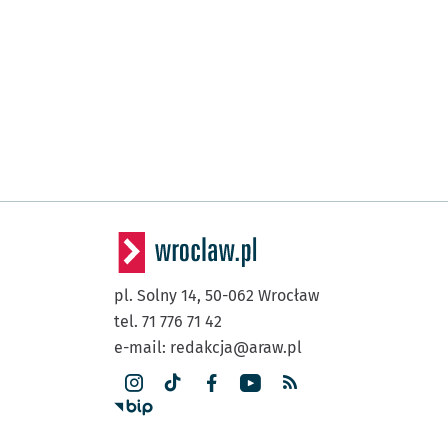
pl. Solny 14,
50-062
Wrocław
tel. 71 776 71 42
e-mail:
redakcja@araw.pl