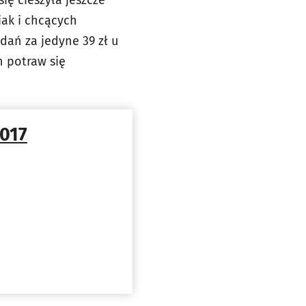
ię cieszyła jeszcze
jak i chcących
dań za jedyne 39 zł u
h potraw się
017