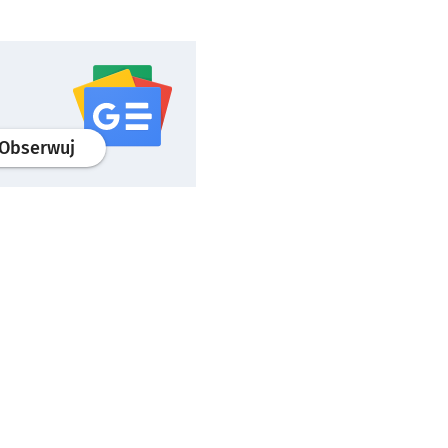
profil
google news
serwisu wroclaw.pl
Obserwuj