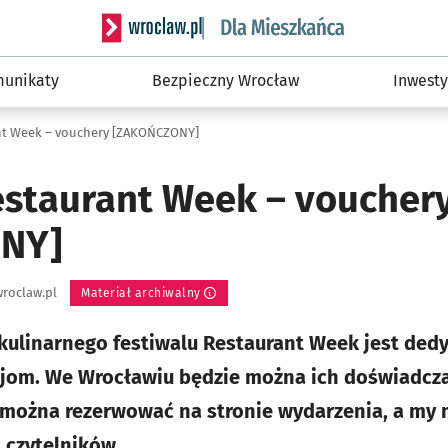
Serwis informacyjny wroclaw.pl podserwis: Dla
unikaty
Bezpieczny Wrocław
Inwesty
nt Week – vouchery [ZAKOŃCZONY]
staurant Week – voucher
NY]
roclaw.pl
Materiał archiwalny
kulinarnego festiwalu Restaurant Week jest de
jom. We Wrocławiu będzie można ich doświadcza
ż można rezerwować na stronie wydarzenia, a my
 czytelników.