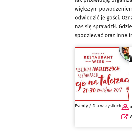
Jak przewidują organiza
większym powodzeniem n
odwiedzić je gości. Ozn
nas się sprawdził. Gdz
spodziewać oraz inne i
Eventy / Dla wszystkich
o
W