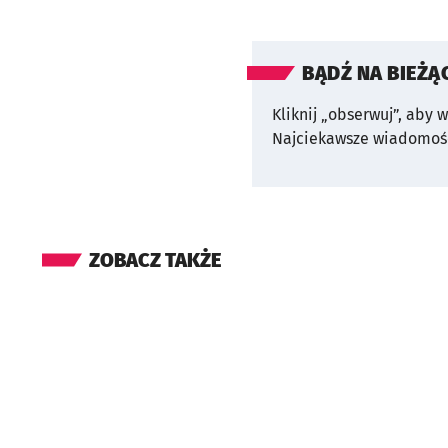
BĄDŹ NA BIEŻĄ
Kliknij „obserwuj”, aby 
Najciekawsze wiadomośc
ZOBACZ TAKŻE