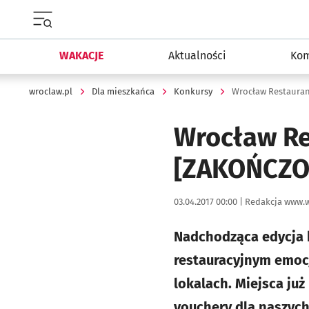
Menu główne portalu wroclaw.pl
WAKACJE
Aktualności
Kom
wroclaw.pl
Dla mieszkańca
Konkursy
Wrocław Restaura
Wrocław Re
[ZAKOŃCZO
Data publikacji:
Autor:
03.04.2017 00:00 |
Redakcja www.w
Nadchodząca edycja 
restauracyjnym emoc
lokalach. Miejsca ju
vouchery dla naszych