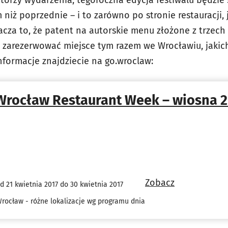
torzy wydarzenia, tegoroczna edycja festiwalu będzie s
iż poprzednie – i to zarówno po stronie restauracji, 
acza to, że patent na autorskie menu złożone z trzech 
ie zarezerwować miejsce tym razem we Wrocławiu, jakic
nformacje znajdziecie na go.wroclaw:
Wrocław Restaurant Week – wiosna 2
Zobacz
d 21 kwietnia 2017 do 30 kwietnia 2017
rocław - różne lokalizacje wg programu dnia