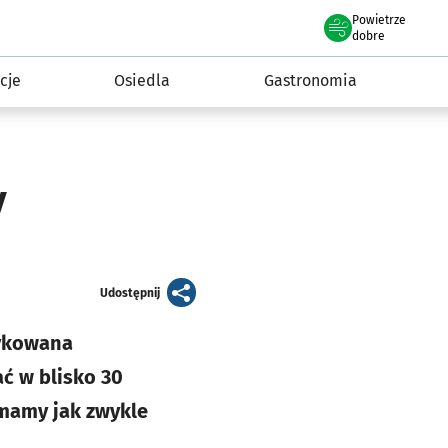
Powietrze
we Wrocławiu
 mieszkańca
dobre
cje
Osiedla
Gastronomia
y
artykuł
Udostępnij
dykowana
ć w blisko 30
 mamy jak zwykle