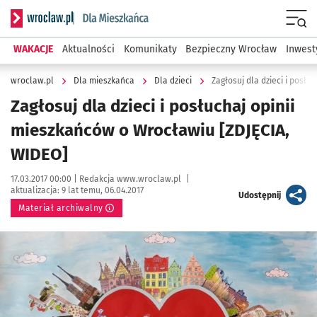
Serwis informacyjny wroclaw.pl podserwis: Dla mieszkańca
Menu
WAKACJE
Aktualności
Komunikaty
Bezpieczny Wrocław
Inwest
wroclaw.pl
Dla mieszkańca
Dla dzieci
Zagłosuj dla dzieci i posł
Zagłosuj dla dzieci i posłuchaj opinii
mieszkańców o Wrocławiu [ZDJĘCIA,
WIDEO]
Data publikacji:
Autor:
17.03.2017 00:00 |
Redakcja www.wroclaw.pl
|
aktualizacja:
9 lat temu, 06.04.2017
artykuł
Udostępnij
Materiał archiwalny
Kliknij, aby powiększyć