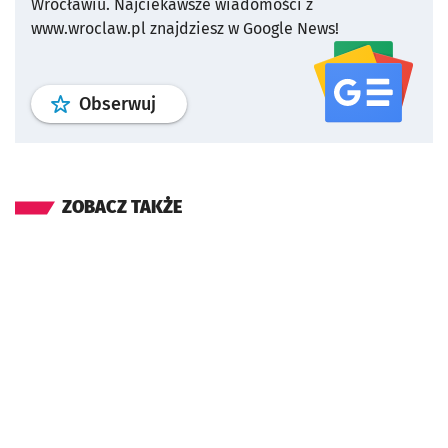
Wrocławiu.
Najciekawsze wiadomości z
www.wroclaw.pl znajdziesz w Google News!
profil
google news
serwisu wroclaw
Obserwuj
ZOBACZ TAKŻE