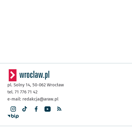
pl. Solny 14,
50-062
Wrocław
tel. 71 776 71 42
e-mail:
redakcja@araw.pl