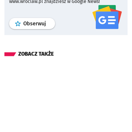
www.wroclaw.pl znajdziesz w Google News!
profil
google news
serwisu wroclaw
Obserwuj
ZOBACZ TAKŻE