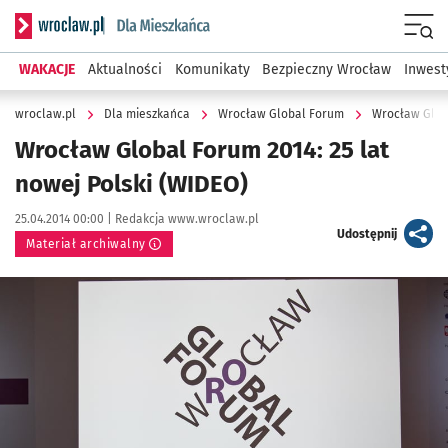
Serwis informacyjny wroclaw.pl podserwis: Dla mieszkańca
Menu
WAKACJE
Aktualności
Komunikaty
Bezpieczny Wrocław
Inwest
wroclaw.pl
Dla mieszkańca
Wrocław Global Forum
Wrocław Glob
Wrocław Global Forum 2014: 25 lat
nowej Polski (WIDEO)
Data publikacji:
Autor:
25.04.2014 00:00 |
Redakcja www.wroclaw.pl
artykuł
Udostępnij
Materiał archiwalny
Kliknij, aby powiększyć