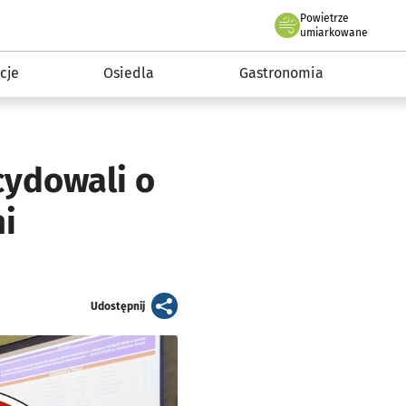
Powietrze
we Wrocławiu
 mieszkańca
umiarkowane
cje
Osiedla
Gastronomia
cydowali o
ni
artykuł
Udostępnij