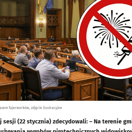
kazem fajerwerków, zdjęcie ilustracyjne
 sesji (22 stycznia) zdecydowali: – Na terenie g
 używania wyrobów pirotechnicznych widowisko