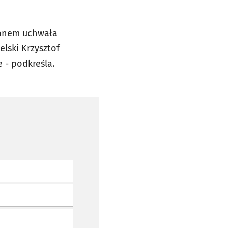
panem uchwała
lski Krzysztof
e - podkreśla.