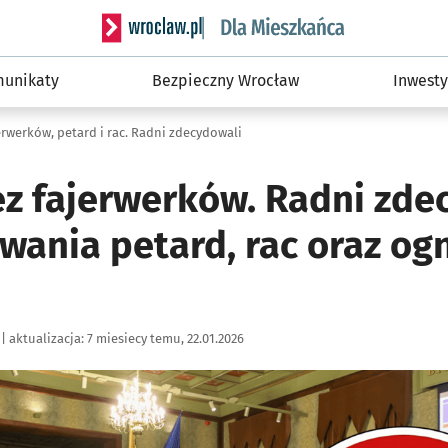
Serwis informacyjny wroclaw.pl podserwis: Dla
unikaty
Bezpieczny Wrocław
Inwesty
rwerków, petard i rac. Radni zdecydowali
z fajerwerków. Radni zde
wania petard, rac oraz og
|
aktualizacja:
7 miesiecy temu, 22.01.2026