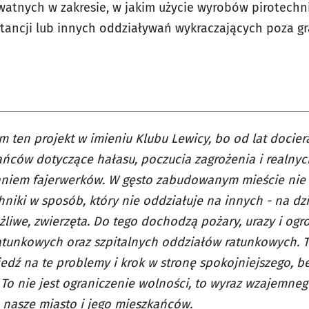
watnych w zakresie, w jakim użycie wyrobów pirotech
stancji lub innych oddziaływań wykraczających poza gr
m ten projekt w imieniu Klubu Lewicy, bo od lat docier
ńców dotyczące hałasu, poczucia zagrożenia i realny
niem fajerwerków. W gęsto zabudowanym mieście nie d
hniki w sposób, który nie oddziałuje na innych - na dz
liwe, zwierzęta. Do tego dochodzą pożary, urazy i og
atunkowych oraz szpitalnych oddziałów ratunkowych. 
dź na te problemy i krok w stronę spokojniejszego, b
 To nie jest ograniczenie wolności, to wyraz wzajemneg
o nasze miasto i jego mieszkańców.