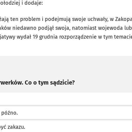
ołodziej i dodaje:
ażają ten problem i podejmują swoje uchwały, w Zako
aków niedawno podjął swoja, natomiast wojewoda lube
cjatywy wydał 19 grudnia rozporządzenie w tym temaci
rwerków. Co o tym sądzicie?
k późno.
yć zakazu.