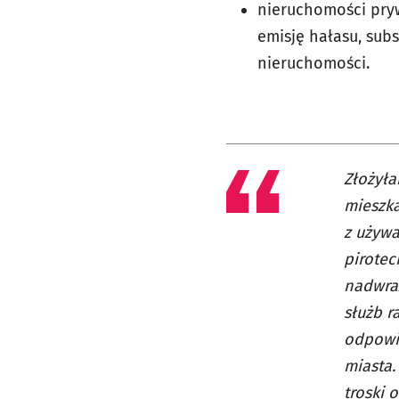
nieruchomości pry
emisję hałasu, sub
nieruchomości.
Złożyła
mieszka
z używa
pirotec
nadwraż
służb r
odpowie
miasta.
troski 