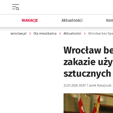
Menu główne portalu wroclaw.pl
WAKACJE
Aktualności
Kom
wroclaw.pl
Dla mieszkańca
Aktualności
Wrocław bez faje
Wrocław be
zakazie uży
sztucznych
Data publikacji:
Autor:
22.01.2026 20:07 |
Jarek Ratajczak
Kliknij, aby powiększyć