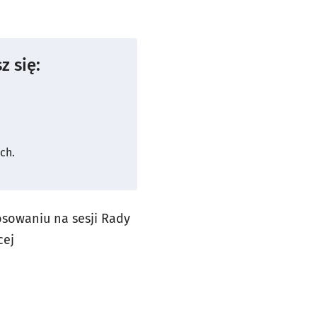
z się:
ch.
sowaniu na sesji Rady
cej