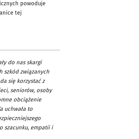
nicznych powoduje
anice tej
ały do nas skargi
ch szkód związanych
a się korzystać z
ieci, seniorów, osoby
romne obciążenie
Ta uchwała to
ezpieczniejszego
o szacunku, empatii i