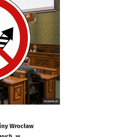
wroclaw.pl
miny Wrocław
wych, w