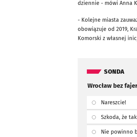
dziennie - mówi Anna K
- Kolejne miasta zauw
obowiązuje od 2019, Kr
Komorski z własnej ini
Pomiń sondę
SONDA
Wrocław bez faje
Nareszcie!
Szkoda, że ta
Nie powinno b