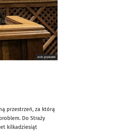
arch. prywatne
ną przestrzeń, za którą
problem. Do Straży
et kilkadziesiąt