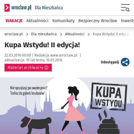
Serwis informacyjny wroclaw.pl podserwis: Dla mieszkańca
Menu
WAKACJE
Aktualności
Komunikaty
Bezpieczny Wrocław
Inwest
wroclaw.pl
Dla mieszkańca
Aktualności
Kupa Wstydu! II edycja!
Kupa Wstydu! II edycja!
Data publikacji:
Autor:
22.03.2016 00:00 |
Redakcja www.wroclaw.pl
|
aktualizacja:
10 lat temu, 16.03.2016
artykuł
Udostępnij
Materiał archiwalny
Kliknij, aby powiększyć