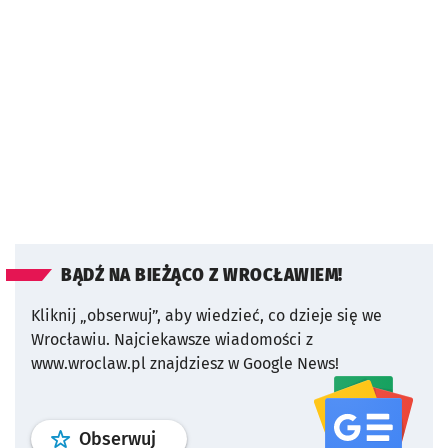
BĄDŹ NA BIEŻĄCO Z WROCŁAWIEM!
Kliknij „obserwuj”, aby wiedzieć, co dzieje się we
Wrocławiu.
Najciekawsze wiadomości z
www.wroclaw.pl znajdziesz w Google News!
profil
google news
serwisu wroclaw
Obserwuj