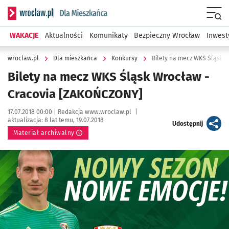
Serwis informacyjny wroclaw.pl podserwis: Dla mieszkańca
Menu
WAKACJE
Aktualności
Komunikaty
Bezpieczny Wrocław
Inwest
wroclaw.pl
Dla mieszkańca
Konkursy
Bilety na mecz WKS Śląsk 
Bilety na mecz WKS Śląsk Wrocław -
Cracovia [ZAKOŃCZONY]
Data publikacji:
Autor:
17.07.2018 00:00 |
Redakcja www.wroclaw.pl
|
aktualizacja:
8 lat temu, 19.07.2018
artykuł
Udostępnij
Materiał archiwalny
Kliknij, aby powiększyć