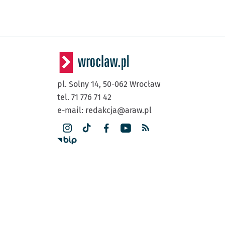
pl. Solny 14,
50-062
Wrocław
tel. 71 776 71 42
e-mail:
redakcja@araw.pl