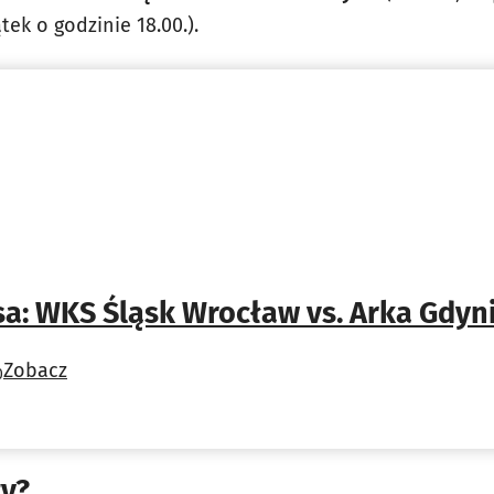
ek o godzinie 18.00.).
sa: WKS Śląsk Wrocław vs. Arka Gdyn
Zobacz
0
ty?