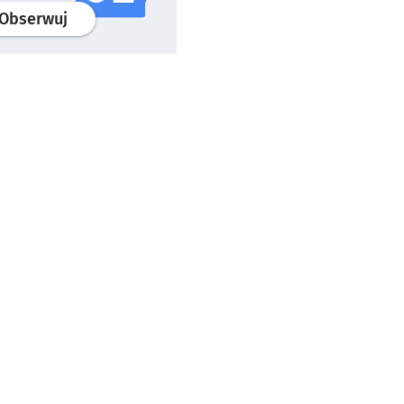
profil
google news
serwisu wroclaw.pl
Obserwuj