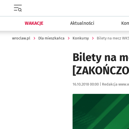
Menu główne portalu wroclaw.pl
WAKACJE
Aktualności
Kom
wroclaw.pl
Dla mieszkańca
Konkursy
Bilety na mecz WK
Bilety na 
[ZAKOŃCZO
Data publikacji:
Autor:
16.10.2018 00:00 |
Redakcja www.w
Kliknij, aby powiększyć