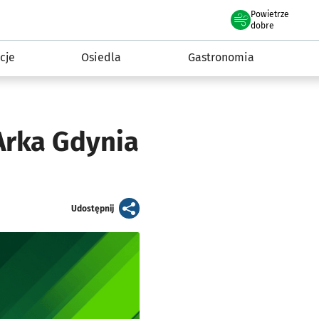
Powietrze
we Wrocławiu
 mieszkańca
dobre
cje
Osiedla
Gastronomia
Arka Gdynia
artykuł
Udostępnij