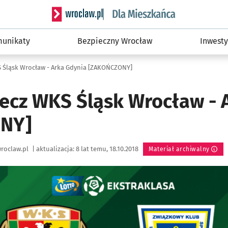
Serwis informacyjny wroclaw.pl podserwis: Dla
unikaty
Bezpieczny Wrocław
Inwesty
S Śląsk Wrocław - Arka Gdynia [ZAKOŃCZONY]
mecz WKS Śląsk Wrocław - 
NY]
roclaw.pl
|
aktualizacja:
8 lat temu, 18.10.2018
Materiał archiwalny