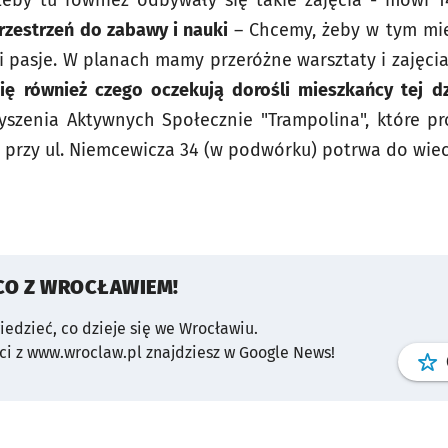
eby tu również odbywały się takie zajęcia - mówi 14
rzestrzeń do zabawy i nauki
– Chcemy, żeby w tym miej
i pasje. W planach mamy przeróżne warsztaty i zajęcia
ę również czego oczekują dorośli mieszkańcy tej dz
yszenia Aktywnych Społecznie "Trampolina", które pr
przy ul. Niemcewicza 34 (w podwórku) potrwa do wiec
CO Z WROCŁAWIEM!
wiedzieć, co dzieje się we Wrocławiu.
i z www.wroclaw.pl znajdziesz w Google News!