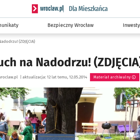
Serwis informacyjny wroclaw.pl podserwis: Dla
unikaty
Bezpieczny Wrocław
Inwesty
Nadodrzu! (ZDJĘCIA)
uch na Nadodrzu! (ZDJĘCIA
roclaw.pl
|
aktualizacja:
12 lat temu, 12.05.2014
Materiał archiwalny