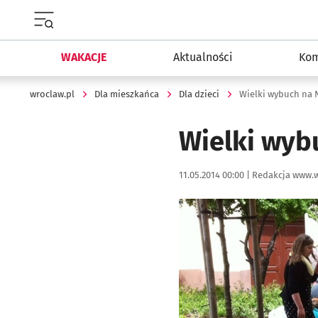
Menu główne portalu wroclaw.pl
WAKACJE
Aktualności
Kom
wroclaw.pl
Dla mieszkańca
Dla dzieci
Wielki wybuch na 
Wielki wyb
Data publikacji:
Autor:
11.05.2014 00:00 |
Redakcja www.w
Kliknij, aby powiększyć