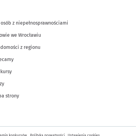
 osób z niepełnosprawnościami
owie we Wrocławiu
domości z regionu
lecamy
kursy
zy
a strony
amin konkursów
Polityka prywatności
Ustawienia cookies