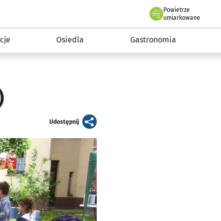
Powietrze
we Wrocławiu
 mieszkańca
umiarkowane
cje
Osiedla
Gastronomia
)
artykuł
Udostępnij