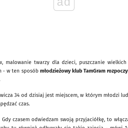
ad
w, malowanie twarzy dla dzieci, puszczanie wielkic
m - w ten sposób
młodzieżowy klub TamGram rozpoczyn
.
wicza 34 od dzisiaj jest miejscem, w którym młodzi lu
spędzać czas.
ć. Gdy czasem odwiedzam swoją przyjaciółkę, to włąc