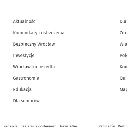
Aktualności
Dla
Komunikaty i ostrzeżenia
Zdr
Bezpieczny Wrocław
Wia
Inwestycje
Po
Wrocławskie osiedla
Kon
Gastronomia
Qui
Edukacja
Map
Dla seniorów
Inne informacje
Redakcja
Deklaracja dostępności
Newsletter
Regulamin
Regul