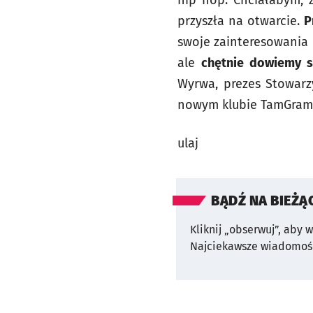
hip hop. Chciałabym, ż
przyszła na otwarcie.
P
swoje zainteresowania 
ale
chętnie dowiemy si
Wyrwa, prezes Stowarz
nowym klubie TamGram 
ulaj
BĄDŹ NA BIEŻĄ
Kliknij „obserwuj”, aby 
Najciekawsze wiadomośc