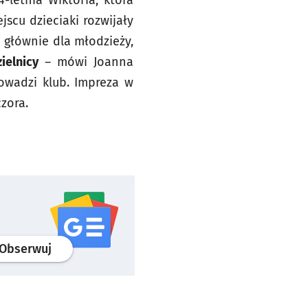
-letnia Wiktoria, która
scu dzieciaki rozwijały
 głównie dla młodzieży,
ielnicy
– mówi Joanna
owadzi klub. Impreza w
zora.
profil
google news
serwisu wroclaw.pl
Obserwuj