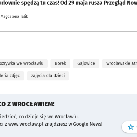
udownie spędzą tu czas! Od 29 maja rusza Przegląd Now
 Magdalena Talik
rozrywka we Wrocławiu
Borek
Gajowice
wrocławskie at
leria zdjęć
zajęcia dla dzieci
CO Z WROCŁAWIEM!
wiedzieć, co dzieje się we Wrocławiu.
i z www.wroclaw.pl znajdziesz w Google News!