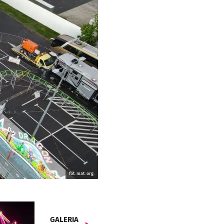
fot. mat. org.
GALERIA