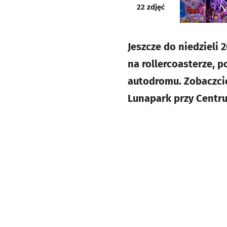
galeria
22
zdjęć
Jeszcze do niedzieli
na rollercoasterze, 
autodromu. Zobaczci
Lunapark przy Centru