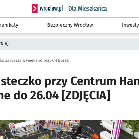
Serwis informacyjny wroclaw.pl podserwis: Dla
unikaty
Bezpieczny Wrocław
Inwesty
ENIA]
ko zaprasza w weekend przy CH Borek
steczko przy Centrum H
e do 26.04 [ZDJĘCIA]
ię