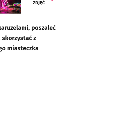
ZDJĘĆ
karuzelami, poszaleć
 skorzystać z
go miasteczka