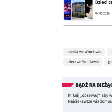
otworzy się w nowej karcie
Dzieci c
04.05.2026
|
osiedla we Wrocławiu
dzieci we Wrocławiu
ga
BĄDŹ NA BIEŻĄ
Kliknij „obserwuj”, aby 
Najciekawsze wiadomośc