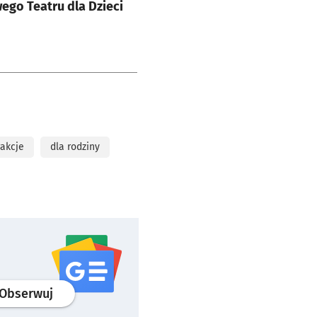
ego Teatru dla Dzieci
rakcje
dla rodziny
profil
google news
serwisu wroclaw.pl
Obserwuj