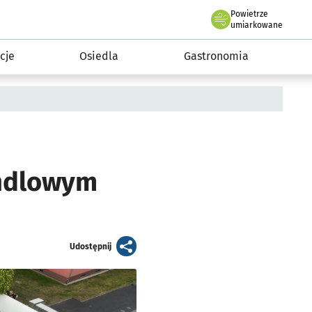
Powietrze
we Wrocławiu
 mieszkańca
umiarkowane
cje
Osiedla
Gastronomia
andlowym
artykuł
Udostępnij