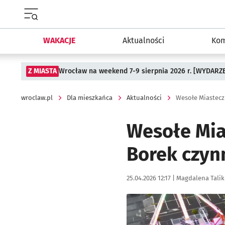
Menu główne portalu wroclaw.pl
WAKACJE
Aktualności
Kom
Z MIASTA
Wrocław na weekend 7-9 sierpnia 2026 r. [WYDARZ
wroclaw.pl
Dla mieszkańca
Aktualności
Wesołe Miastecz
Wesołe Mia
Borek czynn
Data publikacji:
Autor:
25.04.2026 12:17 |
Magdalena Talik
Kliknij, aby zobaczyć galer