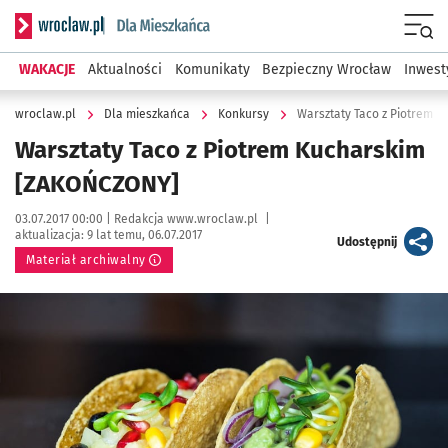
Serwis informacyjny wroclaw.pl podserwis: Dla mieszkańca
Menu
WAKACJE
Aktualności
Komunikaty
Bezpieczny Wrocław
Inwest
wroclaw.pl
Dla mieszkańca
Konkursy
Warsztaty Taco z Piotrem 
Warsztaty Taco z Piotrem Kucharskim
[ZAKOŃCZONY]
Data publikacji:
Autor:
03.07.2017 00:00 |
Redakcja www.wroclaw.pl
|
aktualizacja:
9 lat temu, 06.07.2017
artykuł
Udostępnij
Materiał archiwalny
Kliknij, aby powiększyć