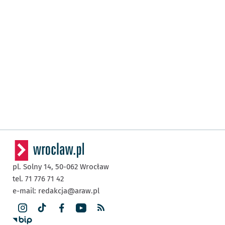
pl. Solny 14,
50-062
Wrocław
tel. 71 776 71 42
e-mail:
redakcja@araw.pl