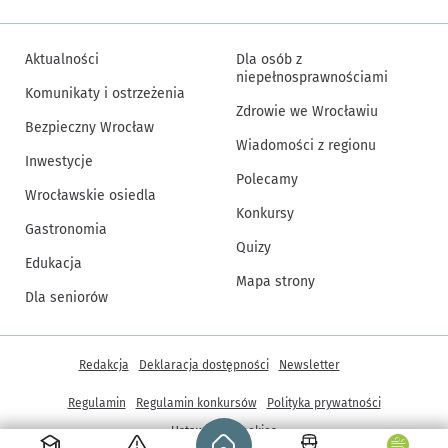
Aktualności
Dla osób z
niepełnosprawnościami
Komunikaty i ostrzeżenia
Zdrowie we Wrocławiu
Bezpieczny Wrocław
Wiadomości z regionu
Inwestycje
Polecamy
Wrocławskie osiedla
Konkursy
Gastronomia
Quizy
Edukacja
Mapa strony
Dla seniorów
Inne informacje
Redakcja
Deklaracja dostępności
Newsletter
Regulamin
Regulamin konkursów
Polityka prywatności
Strona główna - wroclaw.pl
Ustawienia cookies