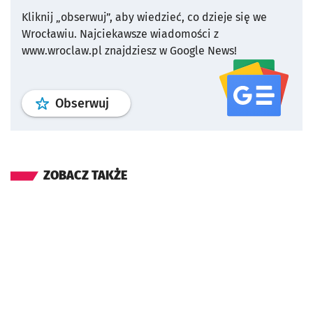
Kliknij „obserwuj”, aby wiedzieć, co dzieje się we
Wrocławiu.
Najciekawsze wiadomości z
www.wroclaw.pl znajdziesz w Google News!
profil
google news
serwisu wroclaw
Obserwuj
ZOBACZ TAKŻE