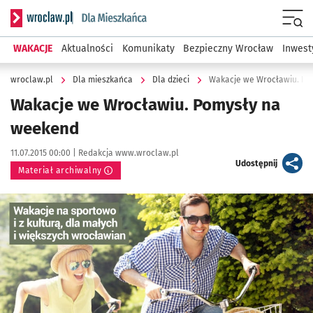
Serwis informacyjny wroclaw.pl podserwis: Dla mieszkańca
Menu
WAKACJE
Aktualności
Komunikaty
Bezpieczny Wrocław
Inwest
wroclaw.pl
Dla mieszkańca
Dla dzieci
Wakacje we Wrocławiu. Po
Wakacje we Wrocławiu. Pomysły na
weekend
Data publikacji:
Autor:
11.07.2015 00:00 |
Redakcja www.wroclaw.pl
artykuł
Udostępnij
Materiał archiwalny
Kliknij, aby powiększyć