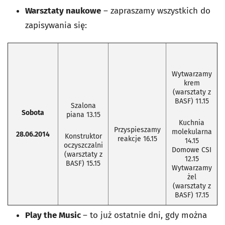
Warsztaty naukowe
– zapraszamy wszystkich do
zapisywania się:
Wytwarzamy
krem
(warsztaty z
BASF) 11.15
Szalona
Sobota
piana 13.15
Kuchnia
Przyspieszamy
molekularna
28.06.2014
Konstruktor
reakcje 16.15
14.15
oczyszczalni
Domowe CSI
(warsztaty z
12.15
BASF) 15.15
Wytwarzamy
żel
(warsztaty z
BASF) 17.15
Play the Music
– to już ostatnie dni, gdy można