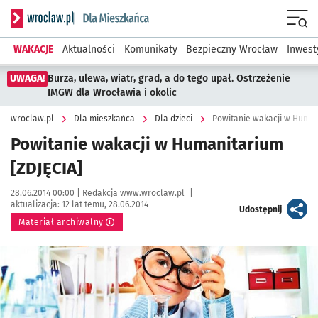
Serwis informacyjny wroclaw.pl podserwis: Dla mieszkańca
Menu
WAKACJE
Aktualności
Komunikaty
Bezpieczny Wrocław
Inwest
UWAGA!
Burza, ulewa, wiatr, grad, a do tego upał. Ostrzeżenie
IMGW dla Wrocławia i okolic
wroclaw.pl
Dla mieszkańca
Dla dzieci
Powitanie wakacji w Human
Powitanie wakacji w Humanitarium
[ZDJĘCIA]
Data publikacji:
Autor:
28.06.2014 00:00 |
Redakcja www.wroclaw.pl
|
aktualizacja:
12 lat temu, 28.06.2014
artykuł
Udostępnij
Materiał archiwalny
Kliknij, aby powiększyć