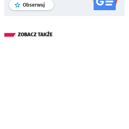
profil
google news
serwisu wroclaw
Obserwuj
ZOBACZ TAKŻE