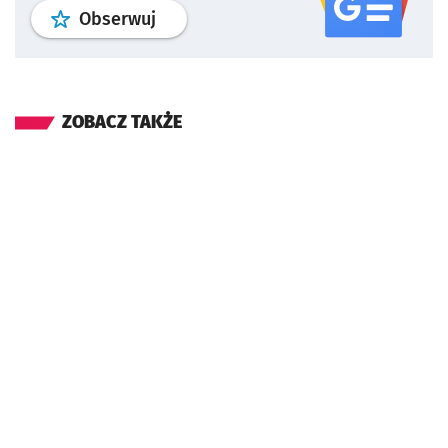
profil
google news
serwisu wroclaw
Obserwuj
ZOBACZ TAKŻE