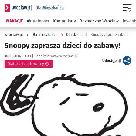
Serwis informacyjny wroclaw.pl podserwis: Dla mieszkańca
Menu
WAKACJE
Aktualności
Komunikaty
Bezpieczny Wrocław
Inwest
wroclaw.pl
Dla mieszkańca
Dla dzieci
Snoopy zaprasza dzieci do
Snoopy zaprasza dzieci do zabawy!
Data publikacji:
Autor:
10.10.2014 00:00 |
Redakcja www.wroclaw.pl
artykuł
Udostępnij
Materiał archiwalny
Kliknij, aby powiększyć