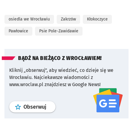
osiedla we Wrocławiu
Zakrzów
Kłokoczyce
Pawłowice
Psie Pole-Zawidawie
BĄDŹ NA BIEŻĄCO Z WROCŁAWIEM!
Kliknij „obserwuj”, aby wiedzieć, co dzieje się we
Wrocławiu.
Najciekawsze wiadomości z
www.wroclaw.pl znajdziesz w Google News!
profil
google news
serwisu wroclaw
Obserwuj