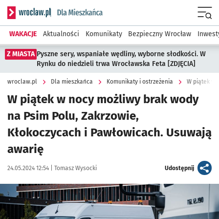
Serwis informacyjny wroclaw.pl podserwis: Dla mieszkańca
Menu
WAKACJE
Aktualności
Komunikaty
Bezpieczny Wrocław
Inwest
Z MIASTA
Pyszne sery, wspaniałe wędliny, wyborne słodkości. W
Rynku do niedzieli trwa Wrocławska Feta [ZDJĘCIA]
wroclaw.pl
Dla mieszkańca
Komunikaty i ostrzeżenia
W piątek w 
W piątek w nocy możliwy brak wody
na Psim Polu, Zakrzowie,
Kłokoczycach i Pawłowicach. Usuwają
awarię
Data publikacji:
Autor:
artykuł
24.05.2024 12:54 |
Tomasz Wysocki
Udostępnij
Kliknij, aby powiększyć