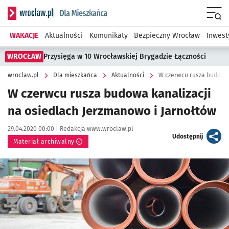
Serwis informacyjny wroclaw.pl podserwis: Dla mieszkańca
Menu
WAKACJE
Aktualności
Komunikaty
Bezpieczny Wrocław
Inwest
WROCŁAW
Przysięga w 10 Wrocławskiej Brygadzie Łączności
wroclaw.pl
Dla mieszkańca
Aktualności
W czerwcu rusza budowa 
W czerwcu rusza budowa kanalizacji
na osiedlach Jerzmanowo i Jarnołtów
Data publikacji:
Autor:
29.04.2020 00:00 |
Redakcja www.wroclaw.pl
artykuł
Udostępnij
Materiał archiwalny
Kliknij, aby powiększyć