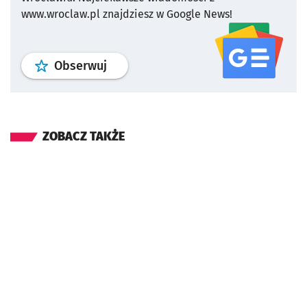
www.wroclaw.pl znajdziesz w Google News!
profil
google news
serwisu wroclaw
Obserwuj
ZOBACZ TAKŻE