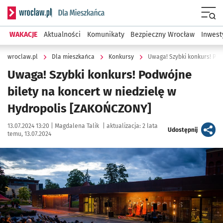
Serwis informacyjny wroclaw.pl podserwis: Dla mieszkańca
Menu
WAKACJE
Aktualności
Komunikaty
Bezpieczny Wrocław
Inwest
wroclaw.pl
Dla mieszkańca
Konkursy
Uwaga! Szybki konkurs! Podwójne
bilety na koncert w niedzielę w
Hydropolis [ZAKOŃCZONY]
Data publikacji:
Autor:
13.07.2024 13:20 |
Magdalena Talik
|
aktualizacja:
2 lata
artykuł
Udostępnij
temu, 13.07.2024
Kliknij, aby powiększyć