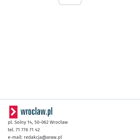
pl. Solny 14,
50-062
Wrocław
tel. 71 776 71 42
e-mail:
redakcja@araw.pl