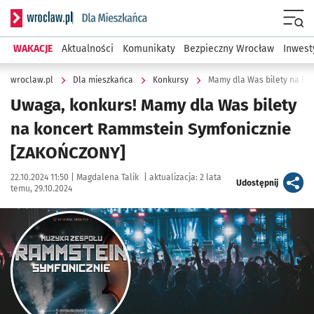
Serwis informacyjny wroclaw.pl podserwis: Dla mieszkańca
Menu
WAKACJE
Aktualności
Komunikaty
Bezpieczny Wrocław
Inwest
wroclaw.pl
Dla mieszkańca
Konkursy
Mamy dla Was bilety na ko
Uwaga, konkurs! Mamy dla Was bilety
na koncert Rammstein Symfonicznie
[ZAKOŃCZONY]
Data publikacji:
Autor:
22.10.2024 11:50 |
Magdalena Talik
|
aktualizacja:
2 lata
artykuł
Udostępnij
temu, 29.10.2024
Kliknij, aby powiększyć