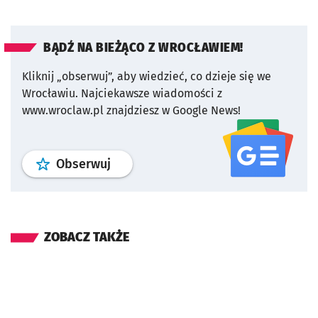
BĄDŹ NA BIEŻĄCO Z WROCŁAWIEM!
Kliknij „obserwuj”, aby wiedzieć, co dzieje się we
Wrocławiu.
Najciekawsze wiadomości z
www.wroclaw.pl znajdziesz w Google News!
profil
google news
serwisu wroclaw
Obserwuj
ZOBACZ TAKŻE