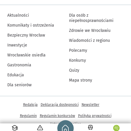
Aktualności
Dla osób z
niepełnosprawnościami
Komunikaty i ostrzeżenia
Zdrowie we Wrocławiu
Bezpieczny Wrocław
Wiadomości z regionu
Inwestycje
Polecamy
Wrocławskie osiedla
Konkursy
Gastronomia
Quizy
Edukacja
Mapa strony
Dla seniorów
Inne informacje
Redakcja
Deklaracja dostępności
Newsletter
Regulamin
Regulamin konkursów
Polityka prywatności
Strona główna - wroclaw.pl
Ustawienia cookies