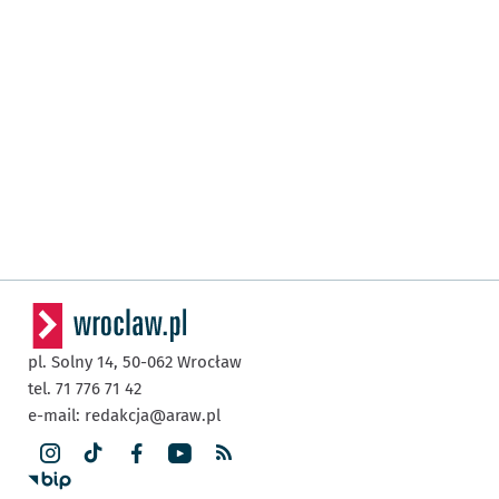
pl. Solny 14,
50-062
Wrocław
tel. 71 776 71 42
e-mail:
redakcja@araw.pl