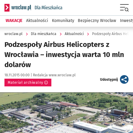
Serwis informacyjny wroclaw.pl podserwis: Dla mieszkańca
Menu
WAKACJE
Aktualności
Komunikaty
Bezpieczny Wrocław
Inwest
wroclaw.pl
Dla mieszkańca
Aktualności
Podzespoły Airbus Helico
Podzespoły Airbus Helicopters z
Wrocławia – inwestycja warta 10 mln
dolarów
Data publikacji:
Autor:
18.11.2015 00:00 |
Redakcja www.wroclaw.pl
artykuł
Udostępnij
Materiał archiwalny
Kliknij, aby powiększyć