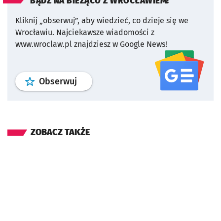
BĄDŹ NA BIEŻĄCO Z WROCŁAWIEM!
Kliknij „obserwuj”, aby wiedzieć, co dzieje się we
Wrocławiu.
Najciekawsze wiadomości z
www.wroclaw.pl znajdziesz w Google News!
profil
google news
serwisu wroclaw
Obserwuj
ZOBACZ TAKŻE