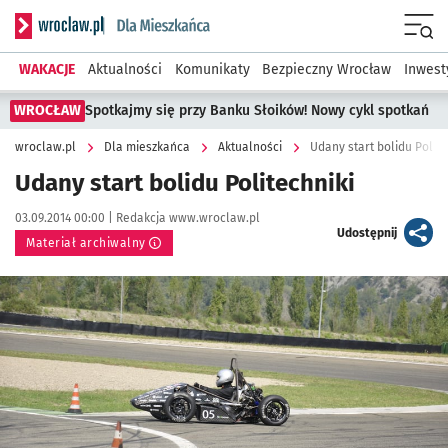
Serwis informacyjny wroclaw.pl podserwis: Dla mieszkańca
Menu
WAKACJE
Aktualności
Komunikaty
Bezpieczny Wrocław
Inwest
WROCŁAW
Spotkajmy się przy Banku Słoików! Nowy cykl spotkań
wroclaw.pl
Dla mieszkańca
Aktualności
Udany start bolidu Polite
Udany start bolidu Politechniki
Data publikacji:
Autor:
03.09.2014 00:00 |
Redakcja www.wroclaw.pl
artykuł
Udostępnij
Materiał archiwalny
Kliknij, aby powiększyć