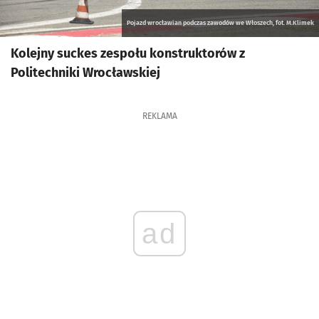
Pojazd wrocławian podczas zawodów we Włoszech, fot. M.Klimek
Kolejny suckes zespołu konstruktorów z
Politechniki Wrocławskiej
REKLAMA
ad