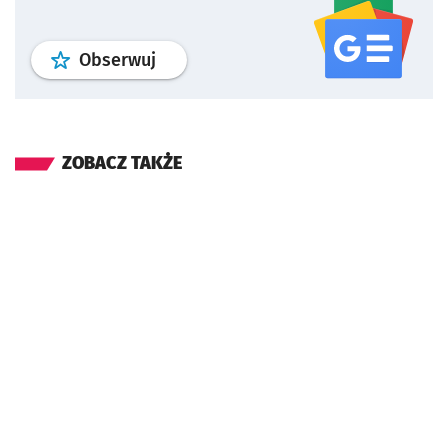
profil
google news
serwisu wroclaw
Obserwuj
ZOBACZ TAKŻE