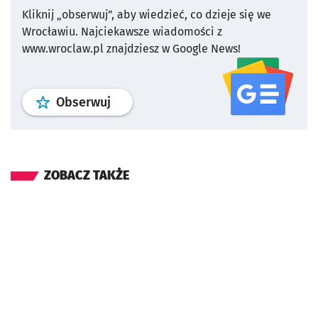
Kliknij „obserwuj”, aby wiedzieć, co dzieje się we
Wrocławiu.
Najciekawsze wiadomości z
www.wroclaw.pl znajdziesz w Google News!
profil
google news
serwisu wroclaw
Obserwuj
ZOBACZ TAKŻE