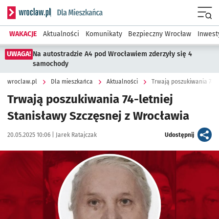
Serwis informacyjny wroclaw.pl podserwis: Dla mieszkańca
Menu
WAKACJE
Aktualności
Komunikaty
Bezpieczny Wrocław
Inwest
UWAGA!
Na autostradzie A4 pod Wrocławiem zderzyły się 4
samochody
wroclaw.pl
Dla mieszkańca
Aktualności
Trwają poszukiwania 74-l
Trwają poszukiwania 74-letniej
Stanisławy Szczęsnej z Wrocławia
Data publikacji:
Autor:
artykuł
20.05.2025 10:06 |
Jarek Ratajczak
Udostępnij
Kliknij, aby powiększyć