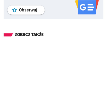
profil
google news
serwisu wroclaw
Obserwuj
ZOBACZ TAKŻE