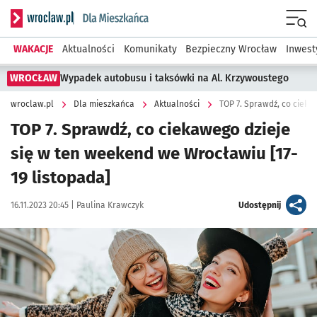
Serwis informacyjny wroclaw.pl podserwis: Dla mieszkańca
Menu
WAKACJE
Aktualności
Komunikaty
Bezpieczny Wrocław
Inwest
WROCŁAW
Wypadek autobusu i taksówki na Al. Krzywoustego
wroclaw.pl
Dla mieszkańca
Aktualności
TOP 7. Sprawdź, co ciekawego dzieje
się w ten weekend we Wrocławiu [17-
19 listopada]
Data publikacji:
Autor:
artykuł
16.11.2023 20:45 |
Paulina Krawczyk
Udostępnij
Kliknij, aby powiększyć