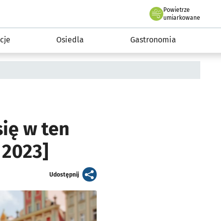
Powietrze
we Wrocławiu
 mieszkańca
umiarkowane
cje
Osiedla
Gastronomia
się w ten
 2023]
artykuł
Udostępnij