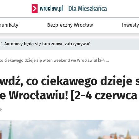
Serwis informacyjny wroclaw.pl podserwis: Dla
unikaty
Bezpieczny Wrocław
Inwesty
II". Autobusy będą się tam znowu zatrzymywać
TOP 7. Sprawdź, co ciekawego dzieje się w ten weekend we Wrocławiu! [2-4 czerwca 2023]
wdź, co ciekawego dzieje 
 Wrocławiu! [2-4 czerwca
k