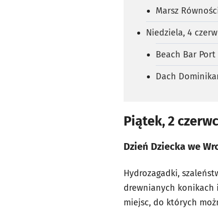
Marsz Równośc
Niedziela, 4 czer
Beach Bar Port
Dach Dominikań
Piątek, 2 czerw
Dzień Dziecka we Wr
Hydrozagadki, szaleńst
drewnianych konikach 
miejsc, do których moż