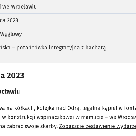
i we Wrocławiu
wca 2023
 Węglowy
ska – potańcówka integracyjna z bachatą
ca 2023
ocławiu
wa na kółkach, kolejka nad Odrą, legalna kąpiel w fon
i w konstrukcji wspinaczkowej w mamucie – we Wrocła
na zabrać swoje skarby.
Zobaczcie zestawienie wydarz