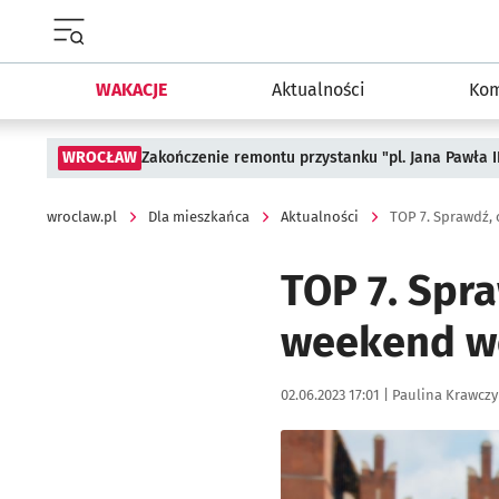
Menu główne portalu wroclaw.pl
WAKACJE
Aktualności
Kom
WROCŁAW
Zakończenie remontu przystanku "pl. Jana Pawła 
wroclaw.pl
Dla mieszkańca
Aktualności
TOP 7. Spra
weekend we
Data publikacji:
Autor:
02.06.2023 17:01 |
Paulina Krawczy
Kliknij, aby powiększyć