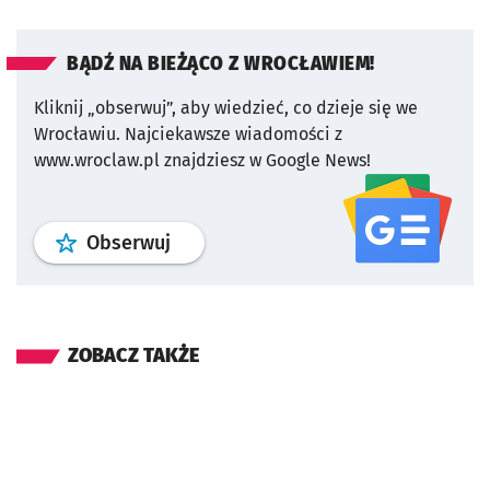
BĄDŹ NA BIEŻĄCO Z WROCŁAWIEM!
Kliknij „obserwuj”, aby wiedzieć, co dzieje się we
Wrocławiu.
Najciekawsze wiadomości z
www.wroclaw.pl znajdziesz w Google News!
profil
google news
serwisu wroclaw
Obserwuj
ZOBACZ TAKŻE