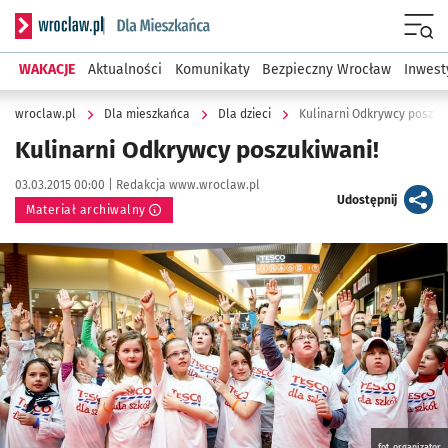
Serwis informacyjny wroclaw.pl podserwis: Dla mieszkańca
Menu
WAKACJE
Aktualności
Komunikaty
Bezpieczny Wrocław
Inwest
wroclaw.pl
Dla mieszkańca
Dla dzieci
Kulinarni Odkrywcy poszuk
Kulinarni Odkrywcy poszukiwani!
Data publikacji:
Autor:
03.03.2015 00:00 |
Redakcja www.wroclaw.pl
artykuł
Udostępnij
Materiał archiwalny
Kliknij, aby powiększyć
fot. organizator