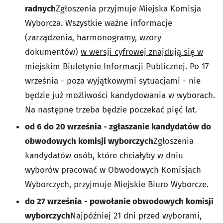
radnych
Zgłoszenia przyjmuje Miejska Komisja
Wyborcza. Wszystkie ważne informacje
(zarządzenia, harmonogramy, wzory
dokumentów)
w wersji cyfrowej znajdują się w
miejskim Biuletynie Informacji Publicznej
. Po 17
września - poza wyjątkowymi sytuacjami - nie
będzie już możliwości kandydowania w wyborach.
Na następne trzeba będzie poczekać pięć lat.
od 6 do 20 września - zgłaszanie kandydatów do
obwodowych komisji wyborczych
Zgłoszenia
kandydatów osób, które chciałyby w dniu
wyborów pracować w Obwodowych Komisjach
Wyborczych, przyjmuje Miejskie Biuro Wyborcze.
do 27 września
- powołanie obwodowych komisji
wyborczych
Najpóźniej 21 dni przed wyborami,