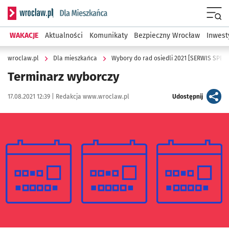
Serwis informacyjny wroclaw.pl podserwis: Dla mieszkańca
Menu
WAKACJE
Aktualności
Komunikaty
Bezpieczny Wrocław
Inwest
wroclaw.pl
Dla mieszkańca
Wybory do rad osiedli 2021 [SERWIS SPEC
Terminarz wyborczy
Data publikacji:
Autor:
artykuł
17.08.2021 12:39 |
Redakcja www.wroclaw.pl
Udostępnij
Kliknij, aby powiększyć