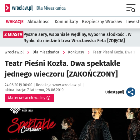
Serwis informacyjny wroclaw.pl podserwis: Dla mieszkańca
Menu
WAKACJE
Aktualności
Komunikaty
Bezpieczny Wrocław
Inwest
Z MIASTA
Pyszne sery, wspaniałe wędliny, wyborne słodkości. W
Rynku do niedzieli trwa Wrocławska Feta [ZDJĘCIA]
wroclaw.pl
Dla mieszkańca
Konkursy
Teatr Pieśni Kozła. Dwa s
Teatr Pieśni Kozła. Dwa spektakle
jednego wieczoru [ZAKOŃCZONY]
Data publikacji:
Autor:
24.06.2019 00:00 |
Redakcja www.wroclaw.pl
|
aktualizacja:
7 lat temu, 28.06.2019
artykuł
Udostępnij
Materiał archiwalny
Kliknij, aby powiększyć