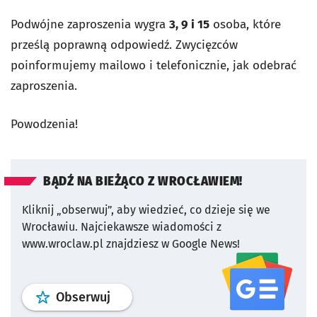
Podwójne zaproszenia wygra
3, 9 i 15
osoba, które
prześlą poprawną odpowiedź. Zwycięzców
poinformujemy mailowo i telefonicznie, jak odebrać
zaproszenia.
Powodzenia!
BĄDŹ NA BIEŻĄCO Z WROCŁAWIEM!
Kliknij „obserwuj”, aby wiedzieć, co dzieje się we
Wrocławiu.
Najciekawsze wiadomości z
www.wroclaw.pl znajdziesz w Google News!
profil
google news
serwisu wroclaw
Obserwuj