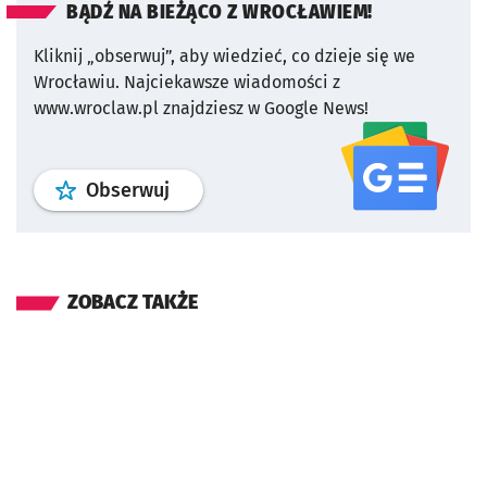
BĄDŹ NA BIEŻĄCO Z WROCŁAWIEM!
Kliknij „obserwuj”, aby wiedzieć, co dzieje się we
Wrocławiu.
Najciekawsze wiadomości z
www.wroclaw.pl znajdziesz w Google News!
profil
google news
serwisu wroclaw
Obserwuj
ZOBACZ TAKŻE