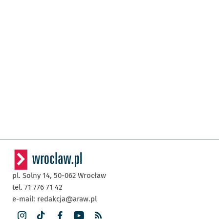
pl. Solny 14,
50-062
Wrocław
tel. 71 776 71 42
e-mail:
redakcja@araw.pl