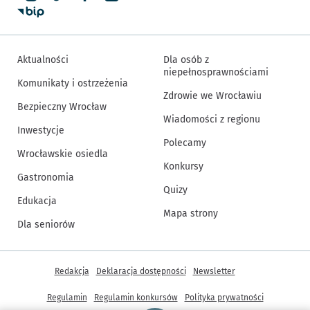
Aktualności
Dla osób z
niepełnosprawnościami
Komunikaty i ostrzeżenia
Zdrowie we Wrocławiu
Bezpieczny Wrocław
Wiadomości z regionu
Inwestycje
Polecamy
Wrocławskie osiedla
Konkursy
Gastronomia
Quizy
Edukacja
Mapa strony
Dla seniorów
Inne informacje
Redakcja
Deklaracja dostępności
Newsletter
Regulamin
Regulamin konkursów
Polityka prywatności