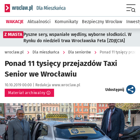
Serwis informacyjny wroclaw.pl podserwis: Dla mieszkańca
Menu
WAKACJE
Aktualności
Komunikaty
Bezpieczny Wrocław
Inwest
Z MIASTA
Pyszne sery, wspaniałe wędliny, wyborne słodkości. W
Rynku do niedzieli trwa Wrocławska Feta [ZDJĘCIA]
wroclaw.pl
Dla mieszkańca
Dla seniorów
Ponad 11 tysięcy przej
Ponad 11 tysięcy przejazdów Taxi
Senior we Wrocławiu
Data publikacji:
Autor:
10.10.2019 00:00 |
Redakcja www.wroclaw.pl
artykuł
Udostępnij
Materiał archiwalny
Kliknij, aby powiększyć