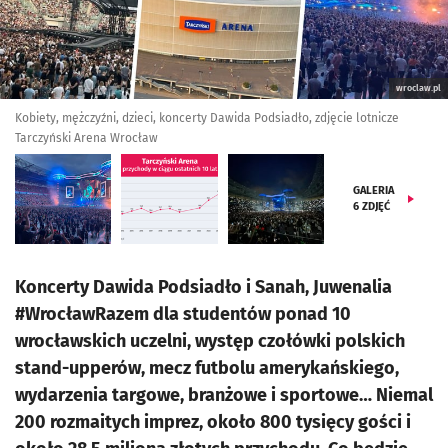
wroclaw.pl
Kobiety, mężczyźni, dzieci, koncerty Dawida Podsiadło, zdjęcie lotnicze
Tarczyński Arena Wrocław
GALERIA
6
ZDJĘĆ
Koncerty Dawida Podsiadło i Sanah, Juwenalia
#WrocławRazem dla studentów ponad 10
wrocławskich uczelni, występ czołówki polskich
stand-upperów, mecz futbolu amerykańskiego,
wydarzenia targowe, branżowe i sportowe… Niemal
200 rozmaitych imprez, około 800 tysięcy gości i