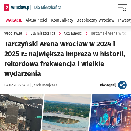
Serwis informacyjny wroclaw.pl podserwis: Dla mieszkańca
Menu
WAKACJE
Aktualności
Komunikaty
Bezpieczny Wrocław
Inwest
wroclaw.pl
Dla mieszkańca
Aktualności
Tarczyński Arena Wrocław
Tarczyński Arena Wrocław w 2024 i
2025 r.: największa impreza w historii,
rekordowa frekwencja i wielkie
wydarzenia
Data publikacji:
Autor:
artykuł
04.02.2025 14:31 |
Jarek Ratajczak
Udostępnij
Kliknij, aby zobaczyć galerię