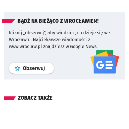
BĄDŹ NA BIEŻĄCO Z WROCŁAWIEM!
Kliknij „obserwuj”, aby wiedzieć, co dzieje się we
Wrocławiu.
Najciekawsze wiadomości z
www.wroclaw.pl znajdziesz w Google News!
profil
google news
serwisu wroclaw
Obserwuj
ZOBACZ TAKŻE