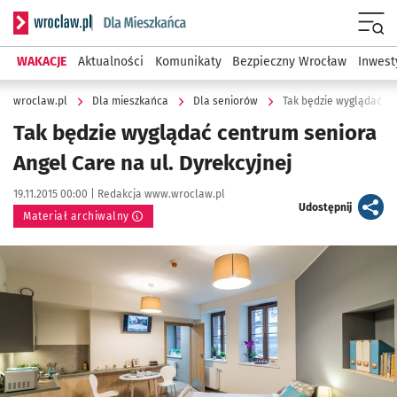
Serwis informacyjny wroclaw.pl podserwis: Dla mieszkańca
Menu
WAKACJE
Aktualności
Komunikaty
Bezpieczny Wrocław
Inwest
wroclaw.pl
Dla mieszkańca
Dla seniorów
Tak będzie wyglądać ce
Tak będzie wyglądać centrum seniora
Angel Care na ul. Dyrekcyjnej
Data publikacji:
Autor:
19.11.2015 00:00 |
Redakcja www.wroclaw.pl
artykuł
Udostępnij
Materiał archiwalny
Kliknij, aby powiększyć