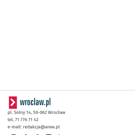
pl. Solny 14,
50-062
Wrocław
tel. 71 776 71 42
e-mail:
redakcja@araw.pl