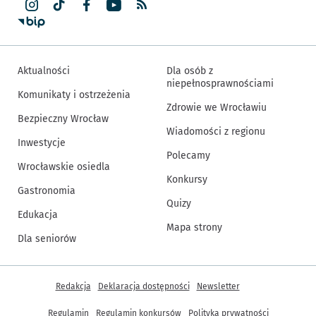
Aktualności
Dla osób z
niepełnosprawnościami
Komunikaty i ostrzeżenia
Zdrowie we Wrocławiu
Bezpieczny Wrocław
Wiadomości z regionu
Inwestycje
Polecamy
Wrocławskie osiedla
Konkursy
Gastronomia
Quizy
Edukacja
Mapa strony
Dla seniorów
Inne informacje
Redakcja
Deklaracja dostępności
Newsletter
Regulamin
Regulamin konkursów
Polityka prywatności