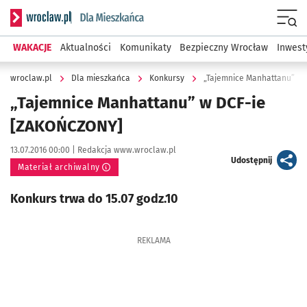
Serwis informacyjny wroclaw.pl podserwis: Dla mieszkańca
Menu
WAKACJE
Aktualności
Komunikaty
Bezpieczny Wrocław
Inwest
wroclaw.pl
Dla mieszkańca
Konkursy
„Tajemnice Manhattanu” w
„Tajemnice Manhattanu” w DCF-ie
[ZAKOŃCZONY]
Data publikacji:
Autor:
13.07.2016 00:00 |
Redakcja www.wroclaw.pl
artykuł
Udostępnij
Materiał archiwalny
Konkurs trwa do 15.07 godz.10
REKLAMA