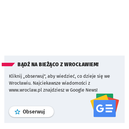
BĄDŹ NA BIEŻĄCO Z WROCŁAWIEM!
Kliknij „obserwuj”, aby wiedzieć, co dzieje się we
Wrocławiu.
Najciekawsze wiadomości z
www.wroclaw.pl znajdziesz w Google News!
profil
google news
serwisu wroclaw
Obserwuj