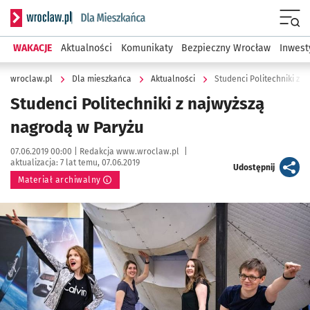
Serwis informacyjny wroclaw.pl podserwis: Dla mieszkańca
Menu
WAKACJE
Aktualności
Komunikaty
Bezpieczny Wrocław
Inwest
wroclaw.pl
Dla mieszkańca
Aktualności
Studenci Politechniki z 
Studenci Politechniki z najwyższą
nagrodą w Paryżu
Data publikacji:
Autor:
07.06.2019 00:00 |
Redakcja www.wroclaw.pl
|
aktualizacja:
7 lat temu, 07.06.2019
artykuł
Udostępnij
Materiał archiwalny
Kliknij, aby powiększyć