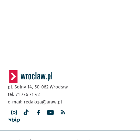
pl. Solny 14,
50-062
Wrocław
tel. 71 776 71 42
e-mail:
redakcja@araw.pl