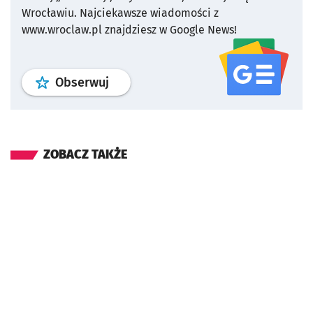
Wrocławiu.
Najciekawsze wiadomości z
www.wroclaw.pl znajdziesz w Google News!
profil
google news
serwisu wroclaw
Obserwuj
ZOBACZ TAKŻE