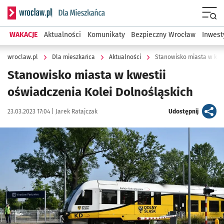
Serwis informacyjny wroclaw.pl podserwis: Dla mieszkańca
Menu
WAKACJE
Aktualności
Komunikaty
Bezpieczny Wrocław
Inwest
wroclaw.pl
Dla mieszkańca
Aktualności
Stanowisko miasta w kwes
Stanowisko miasta w kwestii
oświadczenia Kolei Dolnośląskich
Data publikacji:
Autor:
artykuł
23.03.2023 17:04 |
Jarek Ratajczak
Udostępnij
Kliknij, aby powiększyć