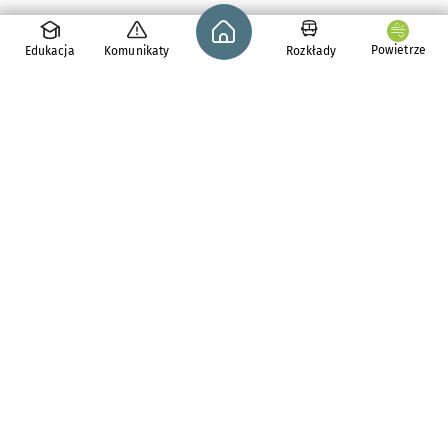
Strona główna - wroclaw.pl
Powietrze
Edukacja
Komunikaty
Rozkłady
pl. Solny 14,
50-062
Wrocław
tel. 71 776 71 42
e-mail:
redakcja@araw.pl
Aktualności
Dla osób z
niepełnosprawnościami
Komunikaty i ostrzeżenia
Zdrowie we Wrocławiu
Bezpieczny Wrocław
Wiadomości z regionu
Inwestycje
Polecamy