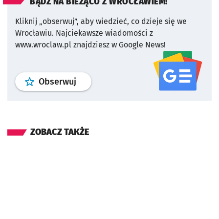
BĄDŹ NA BIEŻĄCO Z WROCŁAWIEM!
Kliknij „obserwuj”, aby wiedzieć, co dzieje się we
Wrocławiu.
Najciekawsze wiadomości z
www.wroclaw.pl znajdziesz w Google News!
profil
google news
serwisu wroclaw
Obserwuj
ZOBACZ TAKŻE