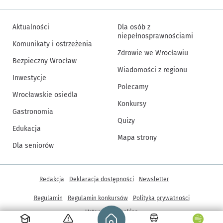
Aktualności
Dla osób z
niepełnosprawnościami
Komunikaty i ostrzeżenia
Zdrowie we Wrocławiu
Bezpieczny Wrocław
Wiadomości z regionu
Inwestycje
Polecamy
Wrocławskie osiedla
Konkursy
Gastronomia
Quizy
Edukacja
Mapa strony
Dla seniorów
Inne informacje
Redakcja
Deklaracja dostępności
Newsletter
Regulamin
Regulamin konkursów
Polityka prywatności
Strona główna - wroclaw.pl
Ustawienia cookies