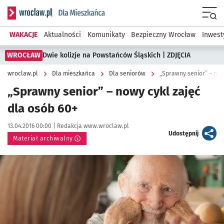
Serwis informacyjny wroclaw.pl podserwis: Dla mieszkańca
Menu
WAKACJE
Aktualności
Komunikaty
Bezpieczny Wrocław
Inwest
WROCŁAW
Dwie kolizje na Powstańców Śląskich | ZDJĘCIA
wroclaw.pl
Dla mieszkańca
Dla seniorów
„Sprawny senior” – now
„Sprawny senior” – nowy cykl zajęć
dla osób 60+
Data publikacji:
Autor:
13.04.2016 00:00 |
Redakcja www.wroclaw.pl
artykuł
Udostępnij
Materiał archiwalny
Kliknij, aby powiększyć