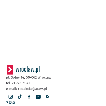
pl. Solny 14,
50-062
Wrocław
tel. 71 776 71 42
e-mail:
redakcja@araw.pl