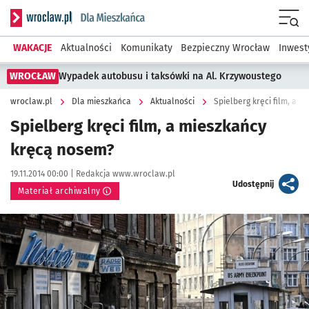
Serwis informacyjny wroclaw.pl podserwis: Dla mieszkańca
Menu
WAKACJE
Aktualności
Komunikaty
Bezpieczny Wrocław
Inwest
WROCŁAW
Wypadek autobusu i taksówki na Al. Krzywoustego
wroclaw.pl
Dla mieszkańca
Aktualności
Spielberg kręci film, a 
Spielberg kręci film, a mieszkańcy
kręcą nosem?
Data publikacji:
Autor:
19.11.2014 00:00 |
Redakcja www.wroclaw.pl
artykuł
Udostępnij
Materiał archiwalny
Kliknij, aby powiększyć