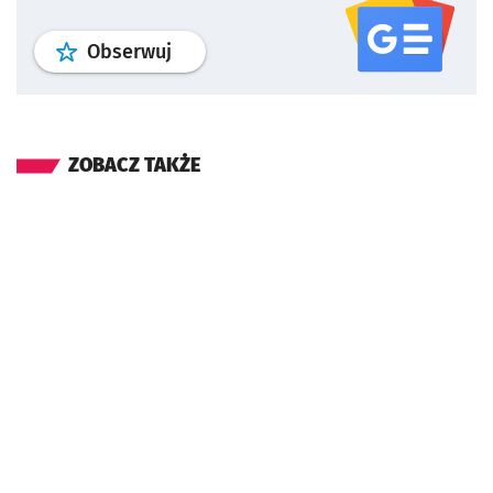
profil
google news
serwisu wroclaw
Obserwuj
ZOBACZ TAKŻE