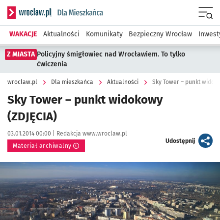
Serwis informacyjny wroclaw.pl podserwis: Dla mieszkańca
Menu
WAKACJE
Aktualności
Komunikaty
Bezpieczny Wrocław
Inwest
Z MIASTA
Policyjny śmigłowiec nad Wrocławiem. To tylko
ćwiczenia
wroclaw.pl
Dla mieszkańca
Aktualności
Sky Tower – punkt widok
Sky Tower – punkt widokowy
(ZDJĘCIA)
Data publikacji:
Autor:
03.01.2014 00:00 |
Redakcja www.wroclaw.pl
artykuł
Udostępnij
Materiał archiwalny
Kliknij, aby powiększyć