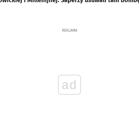
wickiej i Millenijnej. Saperzy usuwali tam bombę
REKLAMA
ad