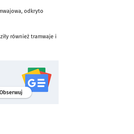
ramwajowa, odkryto
ziły również tramwaje i
profil
google news
serwisu wroclaw.pl
Obserwuj