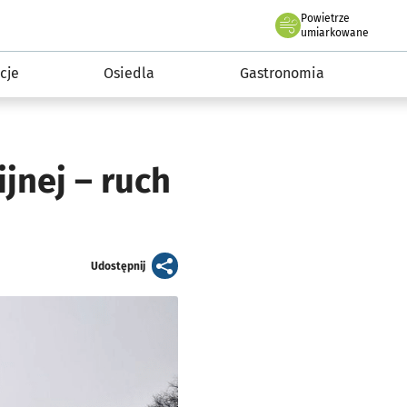
Powietrze
we Wrocławiu
 mieszkańca
umiarkowane
cje
Osiedla
Gastronomia
ijnej – ruch
artykuł
Udostępnij