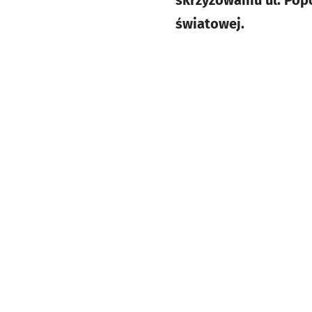
skrzyżowaniu ul. Popo
światowej.