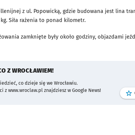
illenijnej z ul. Popowicką, gdzie budowana jest lina t
kg. Siła rażenia to ponad kilometr.
yżowania zamknięte były około godziny, objazdami jeźd
CO Z WROCŁAWIEM!
wiedzieć, co dzieje się we Wrocławiu.
i z www.wroclaw.pl znajdziesz w Google News!