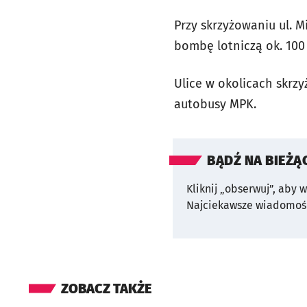
Przy skrzyżowaniu ul. M
bombę lotniczą ok. 100 
Ulice w okolicach skrz
autobusy MPK.
BĄDŹ NA BIEŻĄ
Kliknij „obserwuj”, aby 
Najciekawsze wiadomośc
ZOBACZ TAKŻE