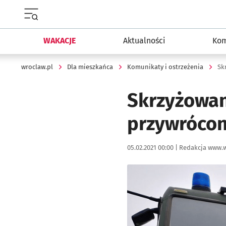
Menu główne portalu wroclaw.pl
WAKACJE
Aktualności
Kom
wroclaw.pl
Dla mieszkańca
Komunikaty i ostrzeżenia
Sk
Skrzyżowani
przywróco
Data publikacji:
Autor:
05.02.2021 00:00 |
Redakcja www.w
Kliknij, aby powiększyć