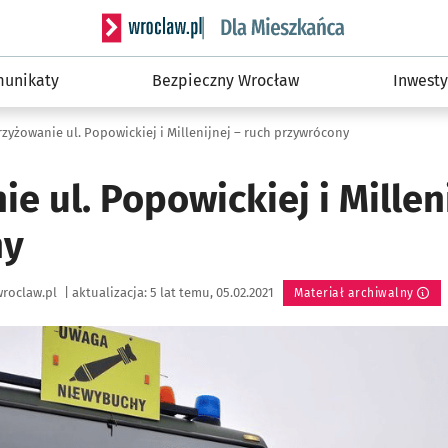
Serwis informacyjny wroclaw.pl podserwis: Dla
unikaty
Bezpieczny Wrocław
Inwesty
rzyżowanie ul. Popowickiej i Millenijnej – ruch przywrócony
e ul. Popowickiej i Millen
ny
roclaw.pl
|
aktualizacja:
5 lat temu, 05.02.2021
Materiał archiwalny