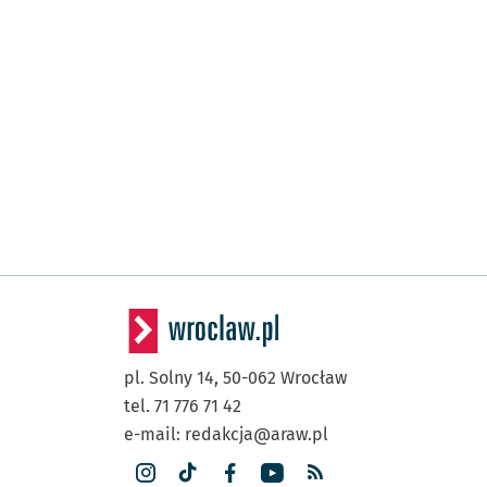
pl. Solny 14,
50-062
Wrocław
tel. 71 776 71 42
e-mail:
redakcja@araw.pl