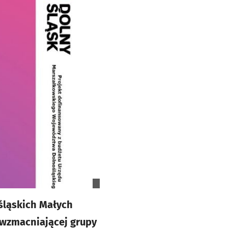
śląskich Małych
 wzmacniającej grupy