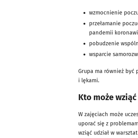
wzmocnienie poczuc
przełamanie poczuci
pandemii koronawi
pobudzenie wspóln
wsparcie samorozw
Grupa ma również być p
i lękami.
Kto może wziąć
W zajęciach może uczes
uporać się z problemami
wziąć udział w warszta