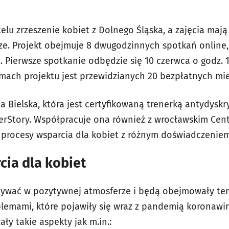
elu zrzeszenie kobiet z Dolnego Śląska, a zajęcia maj
rze. Projekt obejmuje 8 dwugodzinnych spotkań online,
 Pierwsze spotkanie odbędzie się 10 czerwca o godz. 1
amach projektu jest przewidzianych 20 bezpłatnych mie
 Bielska, która jest certyfikowaną trenerką antydyskr
HerStory. Współpracuje ona również z wrocławskim Cen
procesy wsparcia dla kobiet z różnym doświadczeniem
cia dla kobiet
bywać w pozytywnej atmosferze i będą obejmowały te
lemami, które pojawiły się wraz z pandemią koronawi
ły takie aspekty jak m.in.: