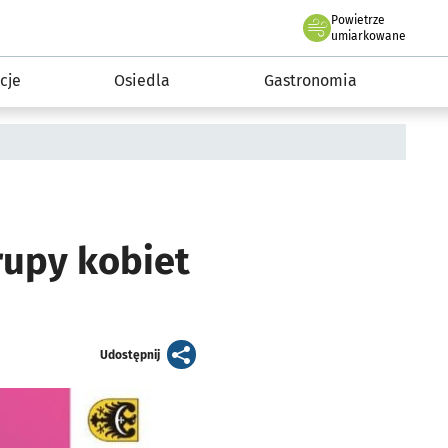
Powietrze
we Wrocławiu
 mieszkańca
umiarkowane
cje
Osiedla
Gastronomia
rupy kobiet
artykuł
Udostępnij