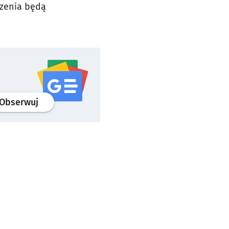
szenia będą
profil
google news
serwisu wroclaw.pl
Obserwuj