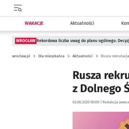
Menu główne portalu wroclaw.pl
WAKACJE
Aktualności
Kom
WROCŁAW
Rekordowa liczba uwag do planu ogólnego. Decyzj
wroclaw.pl
Dla mieszkańca
Aktualności
Rusza rekrutacj
Rusza rekr
z Dolnego 
Data publikacji:
Autor:
03.06.2020 00:00 |
Redakcja www.w
Kliknij, aby powiększyć