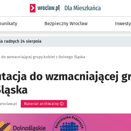
Serwis informacyjny wroclaw.pl podserwis: Dla
unikaty
Bezpieczny Wrocław
Inwesty
a radnych 24 sierpnia
a do wzmacniającej grupy kobiet z Dolnego Śląska
utacja do wzmacniającej g
Śląska
roclaw.pl
Materiał archiwalny