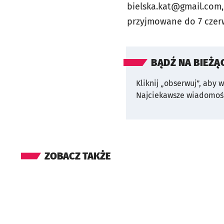
bielska.kat@gmail.com
przyjmowane do 7 czerw
BĄDŹ NA BIEŻĄ
Kliknij „obserwuj”, aby 
Najciekawsze wiadomośc
ZOBACZ TAKŻE