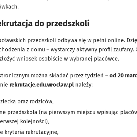
ówkach.
ekrutacja do przedszkoli
rocławskich przedszkoli odbywa się w pełni online. Dzi
chodzenia z domu – wystarczy aktywny profil zaufany. 
złożyć wniosek osobiście w wybranej placówce.
ktronicznym można składać przez tydzień –
od
20 marc
onie
rekrutacje.edu.wroclaw.pl
należy:
iecka oraz rodziców,
ne przedszkola (na pierwszym miejscu wpisując placów
erwszej kolejności),
 kryteria rekrutacyjne,