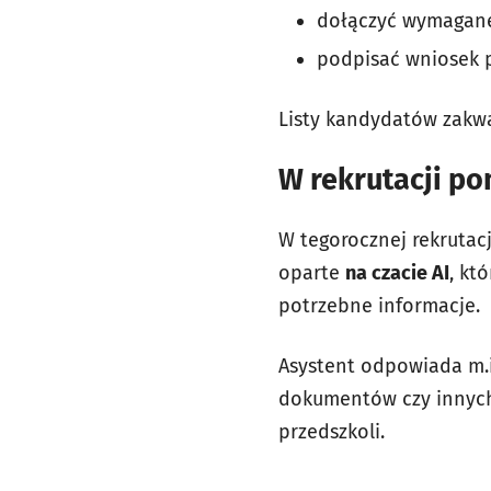
dołączyć wymagan
podpisać wniosek p
Listy kandydatów zakw
W rekrutacji po
W tegorocznej rekrutac
oparte
na czacie AI
, kt
potrzebne informacje.
Asystent odpowiada m.
dokumentów czy innych 
przedszkoli.