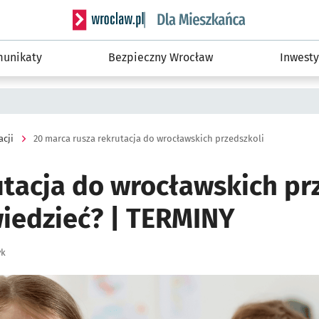
Serwis informacyjny wroclaw.pl podserwis: Dla
unikaty
Bezpieczny Wrocław
Inwesty
acji
20 marca rusza rekrutacja do wrocławskich przedszkoli
utacja do wrocławskich prz
wiedzieć? | TERMINY
yk