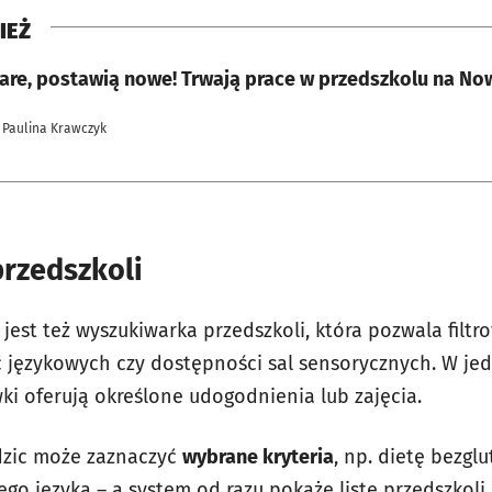
IEŻ
tare, postawią nowe! Trwają prace w przedszkolu na N
 Paulina Krawczyk
rzedszkoli
jest też wyszukiwarka przedszkoli, która pozwala filt
ć językowych czy dostępności sal sensorycznych. W j
ki oferują określone udogodnienia lub zajęcia.
dzic może zaznaczyć
wybrane kryteria
, np. dietę bezg
ego języka – a system od razu pokaże listę przedszkoli,