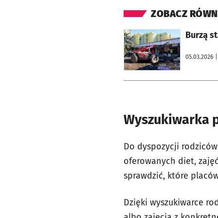
ZOBACZ RÓWN
otworzy się w nowej karcie
Burzą s
05.03.2026
|
Wyszukiwarka p
Do dyspozycji rodziców 
oferowanych diet, zaję
sprawdzić, które placów
Dzięki wyszukiwarce ro
albo zajęcia z konkretn