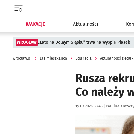
Menu główne portalu wroclaw.pl
WAKACJE
Aktualności
Kom
WROCŁAW
„Lato na Dolnym Śląsku” trwa na Wyspie Piasek
wroclaw.pl
Dla mieszkańca
Edukacja
Aktualności z eduk
Rusza rekr
Co należy 
Data publikacji:
Autor:
19.03.2026 18:46 |
Paulina Krawcz
Kliknij, aby powiększyć