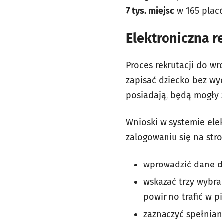
7 tys. miejsc
w 165 plac
Elektroniczna r
Proces rekrutacji do w
zapisać dziecko bez wy
posiadają, będą mogły 
Wnioski w systemie ele
zalogowaniu się na str
wprowadzić dane dz
wskazać trzy wybra
powinno trafić w pi
zaznaczyć spełniane