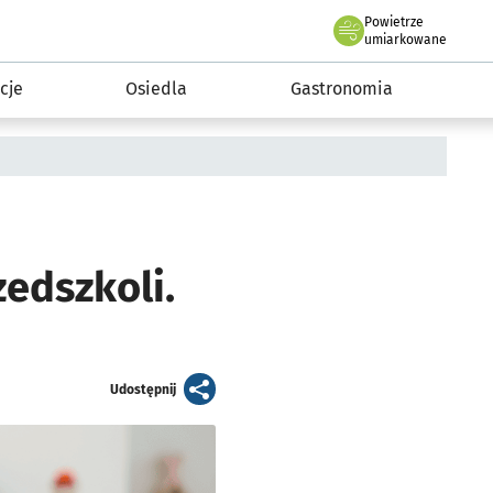
Powietrze
we Wrocławiu
 mieszkańca
umiarkowane
cje
Osiedla
Gastronomia
edszkoli.
artykuł
Udostępnij