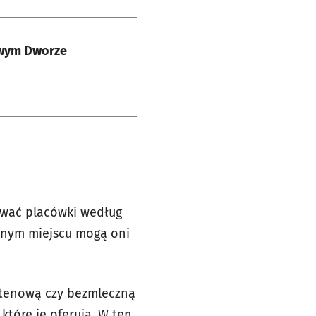
owym Dworze
rować placówki według
ednym miejscu mogą oni
lutenową czy bezmleczną
 które je oferują. W ten