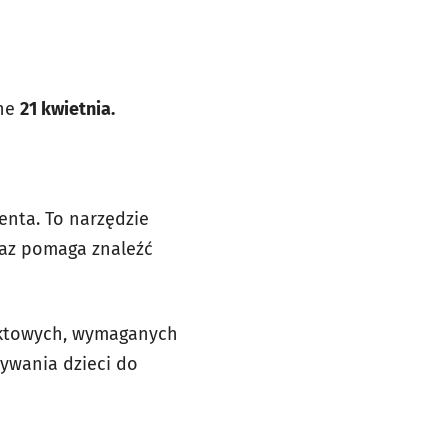
one
21 kwietnia.
enta. To narzędzie
oraz pomaga znaleźć
nktowych, wymaganych
sywania dzieci do