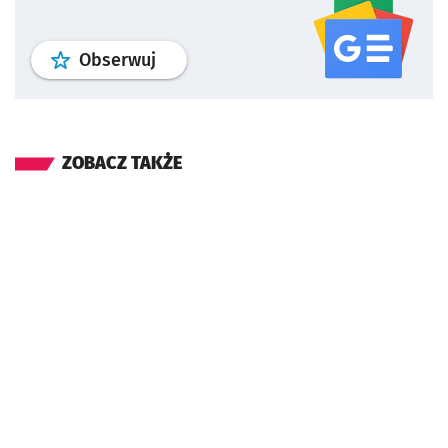
profil
google news
serwisu wroclaw
Obserwuj
ZOBACZ TAKŻE