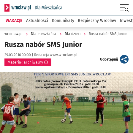
Serwis informacyjny wroclaw.pl podserwis: Dla mieszkańca
Menu
WAKACJE
Aktualności
Komunikaty
Bezpieczny Wrocław
Inwest
wroclaw.pl
Dla mieszkańca
Dla dzieci
Rusza nabór SMS Junior
Rusza nabór SMS Junior
Data publikacji:
Autor:
29.03.2016 00:00 |
Redakcja www.wroclaw.pl
artykuł
Udostępnij
Materiał archiwalny
Kliknij, aby powiększyć