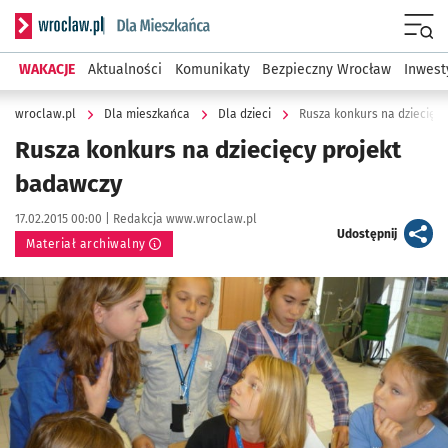
Serwis informacyjny wroclaw.pl podserwis: Dla mieszkańca
Menu
WAKACJE
Aktualności
Komunikaty
Bezpieczny Wrocław
Inwest
wroclaw.pl
Dla mieszkańca
Dla dzieci
Rusza konkurs na dziecięc
Rusza konkurs na dziecięcy projekt
badawczy
Data publikacji:
Autor:
17.02.2015 00:00 |
Redakcja www.wroclaw.pl
artykuł
Udostępnij
Materiał archiwalny
Kliknij, aby powiększyć