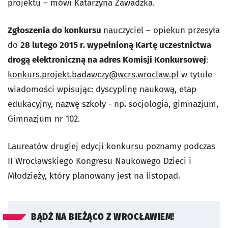
projektu – mówi Katarzyna Zawadzka.
Zgłoszenia do konkursu
nauczyciel – opiekun przesyła
do
28 lutego 2015 r. wypełnioną
Kartę uczestnictwa
drogą elektroniczną na adres Komisji Konkursowej
:
konkurs.projekt.badawczy@wcrs.wroclaw.pl
w tytule
wiadomości wpisując: dyscyplinę naukową, etap
edukacyjny, nazwę szkoły -
np
.
socjologia, gimnazjum,
Gimnazjum nr 102.
Laureatów drugiej edycji konkursu poznamy podczas
II Wrocławskiego Kongresu Naukowego Dzieci i
Młodzieży, który planowany jest na listopad.
BĄDŹ NA BIEŻĄCO Z WROCŁAWIEM!