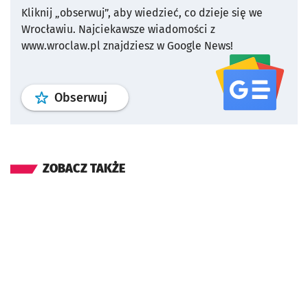
Kliknij „obserwuj”, aby wiedzieć, co dzieje się we
Wrocławiu.
Najciekawsze wiadomości z
www.wroclaw.pl znajdziesz w Google News!
profil
google news
serwisu wroclaw
Obserwuj
ZOBACZ TAKŻE