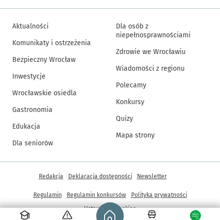
Aktualności
Dla osób z
niepełnosprawnościami
Komunikaty i ostrzeżenia
Zdrowie we Wrocławiu
Bezpieczny Wrocław
Wiadomości z regionu
Inwestycje
Polecamy
Wrocławskie osiedla
Konkursy
Gastronomia
Quizy
Edukacja
Mapa strony
Dla seniorów
Inne informacje
Redakcja
Deklaracja dostępności
Newsletter
Regulamin
Regulamin konkursów
Polityka prywatności
Strona główna - wroclaw.pl
Ustawienia cookies