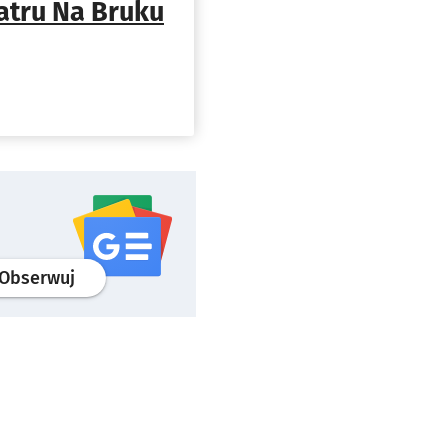
atru Na Bruku
profil
google news
serwisu wroclaw.pl
Obserwuj