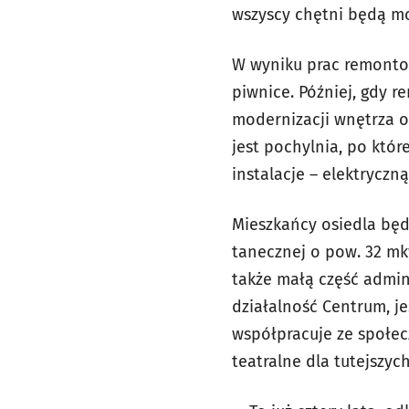
wszyscy chętni będą mo
W wyniku prac remontow
piwnice. Później, gdy r
modernizacji wnętrza 
jest pochylnia, po któ
instalacje – elektryczn
Mieszkańcy osiedla będ
tanecznej o pow. 32 mk
także małą część admin
działalność Centrum, je
współpracuje ze społecz
teatralne dla tutejszyc