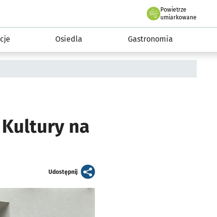
Powietrze
we Wrocławiu
 mieszkańca
umiarkowane
cje
Osiedla
Gastronomia
 Kultury na
artykuł
Udostępnij