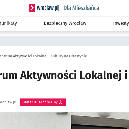
Serwis informacyjny wroclaw.pl podserwis: Dla
unikaty
Bezpieczny Wrocław
Inwesty
entrum Aktywności Lokalnej i Kultury na Ołtaszynie
rum Aktywności Lokalnej i
roclaw.pl
Materiał archiwalny