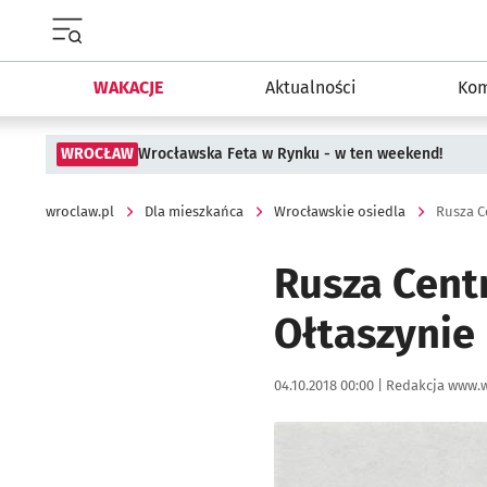
Menu główne portalu wroclaw.pl
WAKACJE
Aktualności
Kom
WROCŁAW
Wrocławska Feta w Rynku - w ten weekend!
wroclaw.pl
Dla mieszkańca
Wrocławskie osiedla
Rusza C
Rusza Cent
Ołtaszynie
Data publikacji:
Autor:
04.10.2018 00:00 |
Redakcja www.w
Kliknij, aby powiększyć