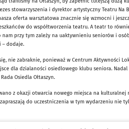
dkąd trafiliśmy na Ołtaszyn, by zapełnić tutejszą dużą k
zes stowarzyszenia i dyrektor artystyczny Teatru Na Br
asza oferta warsztatowa znacznie się wzmocni i jeszc
szkańców do współtworzenia teatru. A teatr to również
 nam przy tym zależy na uaktywnieniu seniorów i osób
 – dodaje.
się, nie zabraknie, ponieważ w Centrum Aktywności Loka
jsce dla dzialaności osiedlowego klubu seniora. Nadal
 7 Rada Osiedla Ołtaszyn.
wano z okazji otwarcia nowego miejsca na kulturalnej
zapraszają do uczestniczenia w tym wydarzeniu nie ty