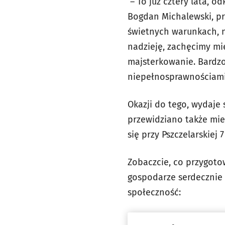
– To już cztery lata, o
Bogdan Michalewski, pre
świetnych warunkach, n
nadzieję, zachęcimy mie
majsterkowanie. Bardzo
niepełnosprawnościami
Okazji do tego, wydaje 
przewidziano także mie
się przy Pszczelarskiej
Zobaczcie, co przygoto
gospodarze serdecznie 
społeczność: