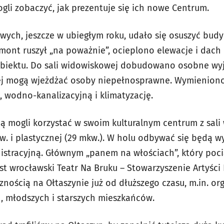
gli zobaczyć, jak prezentuje się ich nowe Centrum.
ych, jeszcze w ubiegłym roku, udało się osuszyć budy
emont ruszył „na poważnie”, ocieplono elewacje i dach 
obiektu. Do sali widowiskowej dobudowano osobne wyj
rej mogą wjeżdżać osoby niepełnosprawne. Wymieniono
ą, wodno-kanalizacyjną i klimatyzację.
ą mogli korzystać w swoim kulturalnym centrum z sali
w. i plastycznej (29 mkw.). W holu odbywać się będą 
istracyjną. Głównym „panem na włościach”, który poci
st wrocławski Teatr Na Bruku – Stowarzyszenie Artyści 
nością na Ołtaszynie już od dłuższego czasu, m.in. or
h, młodszych i starszych mieszkańców.