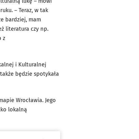
ulturalną lukę – mówi
uku. – Teraz, w tak
ze bardziej, mam
 literatura czy np.
 z
lnej i Kulturalnej
 także będzie spotykała
 mapie Wrocławia. Jego
lko lokalną