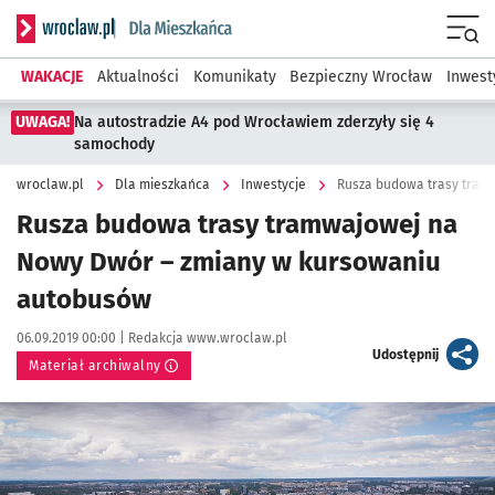
Serwis informacyjny wroclaw.pl podserwis: Dla mieszkańca
Menu
WAKACJE
Aktualności
Komunikaty
Bezpieczny Wrocław
Inwest
UWAGA!
Na autostradzie A4 pod Wrocławiem zderzyły się 4
samochody
wroclaw.pl
Dla mieszkańca
Inwestycje
Rusza budowa trasy tramwajowej na
Nowy Dwór – zmiany w kursowaniu
autobusów
Data publikacji:
Autor:
06.09.2019 00:00 |
Redakcja www.wroclaw.pl
artykuł
Udostępnij
Materiał archiwalny
Kliknij, aby powiększyć