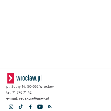
pl. Solny 14,
50-062
Wrocław
tel. 71 776 71 42
e-mail:
redakcja@araw.pl