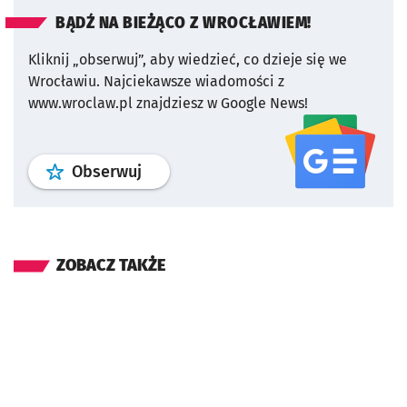
BĄDŹ NA BIEŻĄCO Z WROCŁAWIEM!
Kliknij „obserwuj”, aby wiedzieć, co dzieje się we
Wrocławiu.
Najciekawsze wiadomości z
www.wroclaw.pl znajdziesz w Google News!
profil
google news
serwisu wroclaw
Obserwuj
ZOBACZ TAKŻE