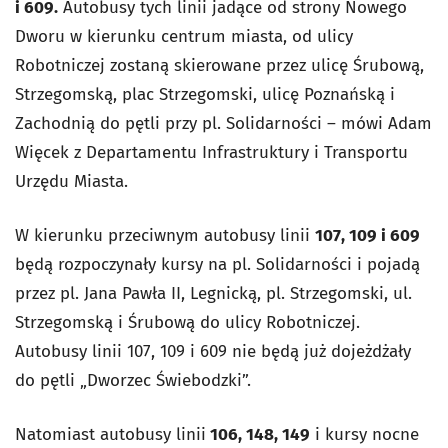
i 609.
Autobusy tych linii jadące od strony Nowego
Dworu w kierunku centrum miasta, od ulicy
Robotniczej zostaną skierowane przez ulicę Śrubową,
Strzegomską, plac Strzegomski, ulicę Poznańską i
Zachodnią do pętli przy pl. Solidarności – mówi Adam
Więcek z Departamentu Infrastruktury i Transportu
Urzędu Miasta.
W kierunku przeciwnym autobusy linii
107, 109 i 609
będą rozpoczynały kursy na pl. Solidarności i pojadą
przez pl. Jana Pawła II, Legnicką, pl. Strzegomski, ul.
Strzegomską i Śrubową do ulicy Robotniczej.
Autobusy linii 107, 109 i 609 nie będą już dojeżdżały
do pętli „Dworzec Świebodzki”.
Natomiast autobusy linii
106, 148, 149
i kursy nocne