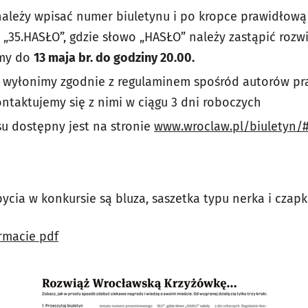
należy wpisać numer biuletynu i po kropce prawidłow
„35.HASŁO”, gdzie słowo „HASŁO” należy zastąpić rozw
amy do
13 maja br. do godziny 20.00.
 wyłonimy zgodnie z regulaminem spośród autorów p
ntaktujemy się z nimi w ciągu 3 dni roboczych
u dostępny jest na stronie
www.wroclaw.pl/biuletyn/
cia w konkursie są bluza, saszetka typu nerka i czap
rmacie pdf