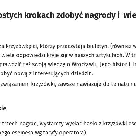
ostych krokach zdobyć nagrody i wi
żą krzyżówkę ci, którzy przeczytają biuletyn, (równiez w
o wiele odpowiedzi kryje się w naszych artykułach. W t
rawdzić też swoją wiedzę o Wrocławiu, jego historii, i
obyć nową z interesujących dziedzin.
 rozwiązaniem krzyżówki, zawsze nawiązuje do tematu
sie
z trzech nagród, wystarczy wysłać hasło z krzyżówki
nego esemesa wg taryfy operatora).