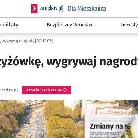
Serwis informacyjny wroclaw.pl podserwis: Dla
unikaty
Bezpieczny Wrocław
Inwesty
 wygrywaj nagrody [DO 13.05]
zyżówkę, wygrywaj nagrod
roclaw.pl
Materiał archiwalny