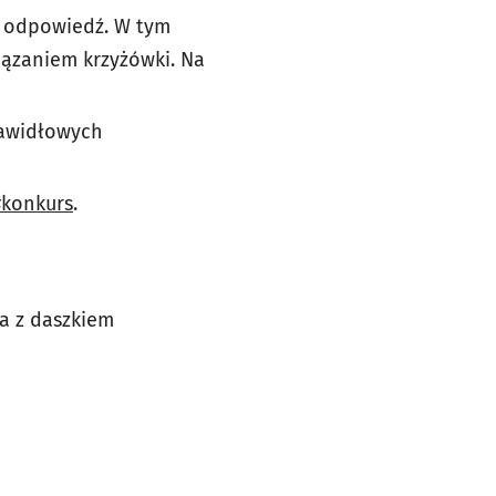
ą odpowiedź. W tym
iązaniem krzyżówki. Na
rawidłowych
#konkurs
.
ka z daszkiem