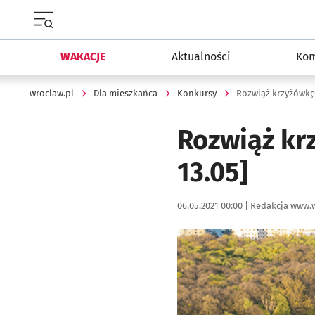
Menu główne portalu wroclaw.pl
WAKACJE
Aktualności
Kom
wroclaw.pl
Dla mieszkańca
Konkursy
Rozwiąż krzyżówkę,
Rozwiąż kr
13.05]
Data publikacji:
Autor:
06.05.2021 00:00 |
Redakcja www.w
Kliknij, aby powiększyć