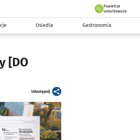
Powietrze
we Wrocławiu
 mieszkańca
umiarkowane
cje
Osiedla
Gastronomia
y [DO
artykuł
Udostępnij